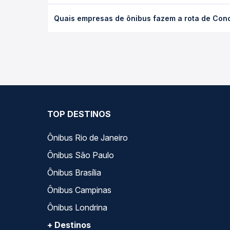
desejada.
O preço da passagem de ônibus de Conceição da Ba
Quais empresas de ônibus fazem a rota de Conc
tipo de poltrona e a antecedência da compra. Na 
roteiro.
As viações Águia Branca operam o trecho de Concei
compara todas as opções — empresas, horários, ti
TOP DESTINOS
Ônibus Rio de Janeiro
Ônibus São Paulo
Ônibus Brasília
Ônibus Campinas
Ônibus Londrina
+ Destinos