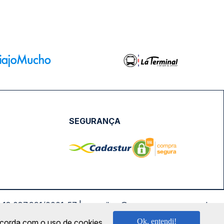
SEGURANÇA
NPJ: 18.087.991/0001-57 | saconibus@queropassagem.com.br
Ok, entendi!
oncorda com o uso de cookies.