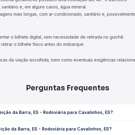
 sanitário e, em alguns casos, água mineral.
viagens mais longas, com ar-condicionado, sanitário e, possivelmente
tar o bilhete digital, sem necessidade de retirada no guichê.
etirar o bilhete físico antes do embarque.
icas da viação escolhida, bem como eventuais exigências relaciona
Perguntas Frequentes
ição da Barra, ES - Rodoviária para Cavalinhos, ES?
doviária para Cavalinhos, ES leva em média 4h 35min, podendo vari
ção da Barra, ES - Rodoviária para Cavalinhos, ES?
 de tráfego. Na Quero Passagem você consulta os horários disponív