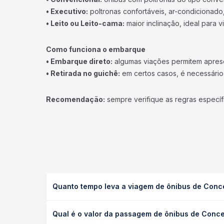
• Executivo:
poltronas confortáveis, ar-condicionado,
• Leito ou Leito-cama:
maior inclinação, ideal para 
Como funciona o embarque
• Embarque direto:
algumas viações permitem apresen
• Retirada no guichê:
em certos casos, é necessário r
Recomendação:
sempre verifique as regras específ
Quanto tempo leva a viagem de ônibus de Conce
A viagem de ônibus de Conceição da Barra, ES - Ro
Qual é o valor da passagem de ônibus de Concei
(convencional, executivo ou leito) e as condições