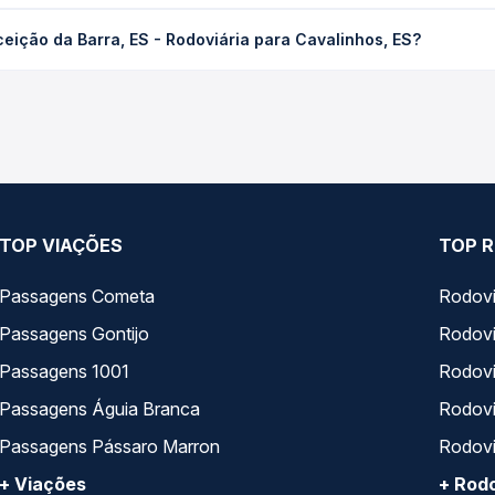
rra, ES - Rodoviária para Cavalinhos, ES custa em média R$ 82,28
eição da Barra, ES - Rodoviária para Cavalinhos, ES?
Quero Passagem você compara os preços de todas as viações em tem
ção da Barra, ES - Rodoviária para Cavalinhos, ES, com horários 
pos de serviço e preços — em um só lugar e escolhe a que melhor 
TOP VIAÇÕES
TOP R
Passagens Cometa
Rodovi
Passagens Gontijo
Rodovi
Passagens 1001
Rodoviá
Passagens Águia Branca
Rodoviá
Passagens Pássaro Marron
Rodovi
+ Viações
+ Rodo