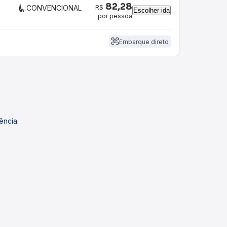
82,28
R$
CONVENCIONAL
Escolher ida
por pessoa
Embarque direto
ência.