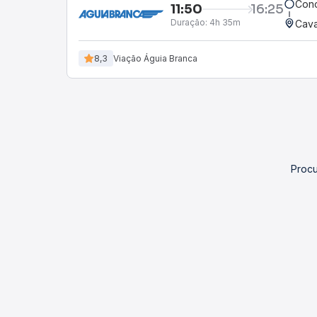
Conc
11:50
16:25
Duração:
4h 35m
Cava
8,3
Viação Águia Branca
Procu