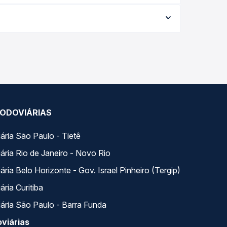
 e varia conforme a data da viagem, a empresa, o
po real e garante a melhor oferta para o seu
variados ao longo do dia. Na Quero Passagem você
se encaixa na sua viagem.
ODOVIÁRIAS
ária São Paulo - Tietê
ária Rio de Janeiro - Novo Rio
ria Belo Horizonte - Gov. Israel Pinheiro (Tergip)
ria Curitiba
ária São Paulo - Barra Funda
viárias