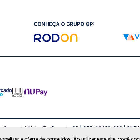
CONHEÇA O GRUPO QP:
ro Comercial Alphaville, Barueri - SP | CEP: 06453-038 | C
Copyright 2026 © QueroPassagem.com.br
sonalizar a oferta de conteúdos. Ao utilizar este site, você c