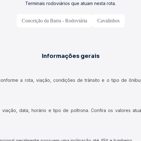
Terminais rodoviários que atuam nesta rota.
Conceição da Barra - Rodoviária
Cavalinhos
Informações gerais
forme a rota, viação, condições de trânsito e o tipo de ônibus
iação, data, horário e tipo de poltrona. Confira os valores at
ncional geralmente possuem uma inclinação até 45º e banheiro.