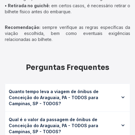
• Retirada no guichê:
em certos casos, é necessário retirar o
bilhete físico antes do embarque.
Recomendação:
sempre verifique as regras específicas da
viação escolhida, bem como eventuais exigências
relacionadas ao bilhete.
Perguntas Frequentes
Quanto tempo leva a viagem de ônibus de
Conceição do Araguaia, PA - TODOS para
Campinas, SP - TODOS?
A viagem de ônibus de Conceição do Araguaia, PA -
Qual é o valor da passagem de ônibus de
TODOS para Campinas, SP - TODOS leva em média 0
Conceição do Araguaia, PA - TODOS para
horas, podendo variar conforme a viação, o tipo de
Campinas, SP - TODOS?
serviço (convencional, executivo ou leito) e as condições