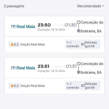
2 passagens
Recomendado
Conceição do Ara
23:50
01:30
Duração:
1d 1h 40m
Ibotirama, BA
1
Retirada
6,3
Viação Real Maia
conexão
guichê
Conceição do Ara
23:51
01:31
Duração:
1d 1h 40m
Ibotirama, BA
1
Retirada
6,3
Viação Real Maia
conexão
guichê