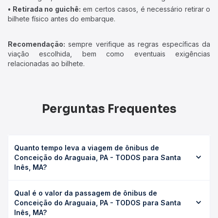
• Retirada no guichê:
em certos casos, é necessário retirar o
bilhete físico antes do embarque.
Recomendação:
sempre verifique as regras específicas da
viação escolhida, bem como eventuais exigências
relacionadas ao bilhete.
Perguntas Frequentes
Quanto tempo leva a viagem de ônibus de
Conceição do Araguaia, PA - TODOS para Santa
Inês, MA?
A viagem de ônibus de Conceição do Araguaia, PA -
Qual é o valor da passagem de ônibus de
TODOS para Santa Inês, MA leva em média 0 horas,
Conceição do Araguaia, PA - TODOS para Santa
podendo variar conforme a viação, o tipo de serviço
Inês, MA?
(convencional, executivo ou leito) e as condições de