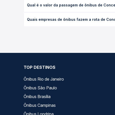
A viagem de ônibus de Conceição do Mato Dentro, 
Qual é o valor da passagem de ônibus de Conc
serviço (convencional, executivo ou leito) e as c
data desejada.
O preço da passagem de ônibus de Conceição do M
Quais empresas de ônibus fazem a rota de Con
data da viagem, a empresa, o tipo de poltrona e 
melhor oferta para o seu roteiro.
As viações não identificadas operam o trecho de 
Quero Passagem você compara todas as opções — em
TOP DESTINOS
Ônibus Rio de Janeiro
Ônibus São Paulo
Ônibus Brasília
Ônibus Campinas
Ônibus Londrina