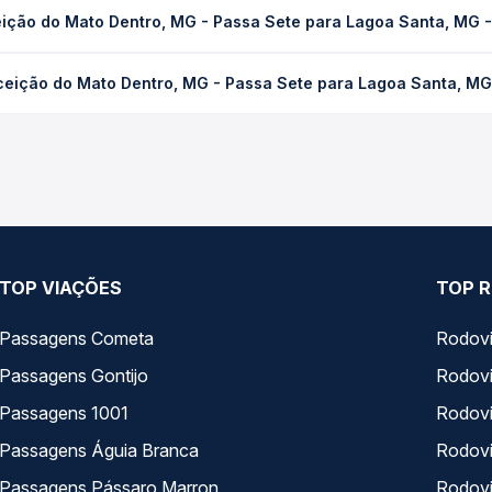
MG - Passa Sete para Lagoa Santa, MG - TODOS leva em média 0 ho
eição do Mato Dentro, MG - Passa Sete para Lagoa Santa, MG
ondições de tráfego. Na Quero Passagem você consulta os horários 
ato Dentro, MG - Passa Sete para Lagoa Santa, MG - TODOS custa 
ceição do Mato Dentro, MG - Passa Sete para Lagoa Santa, M
a antecedência da compra. Na Quero Passagem você compara os pre
Conceição do Mato Dentro, MG - Passa Sete para Lagoa Santa, MG -
presas, horários, tipos de serviço e preços — em um só lugar e 
TOP VIAÇÕES
TOP R
Passagens Cometa
Rodovi
Passagens Gontijo
Rodovi
Passagens 1001
Rodoviá
Passagens Águia Branca
Rodoviá
Passagens Pássaro Marron
Rodovi