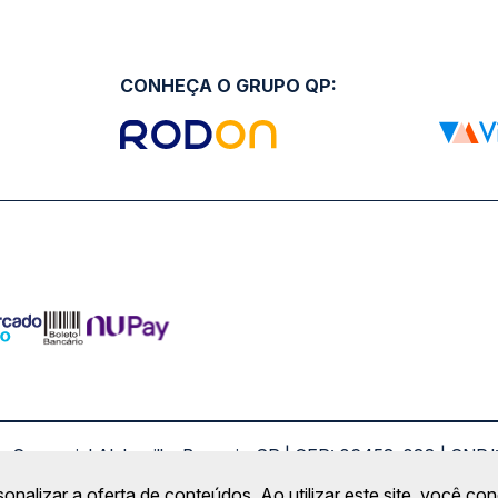
CONHEÇA O GRUPO QP:
ro Comercial Alphaville, Barueri - SP | CEP: 06453-038 | C
Copyright 2026 © QueroPassagem.com.br
sonalizar a oferta de conteúdos. Ao utilizar este site, você c