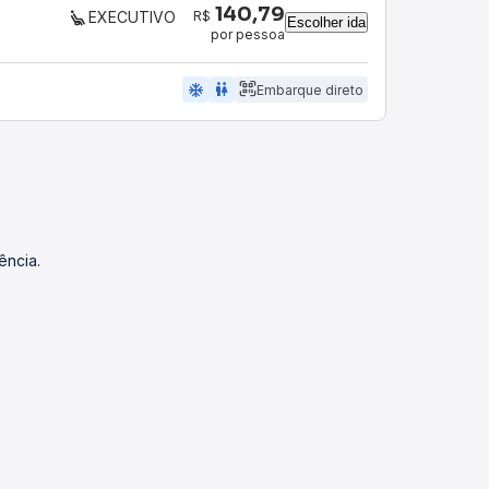
140,79
R$
EXECUTIVO
Escolher ida
por pessoa
ac_unit
wc
Embarque direto
ência.