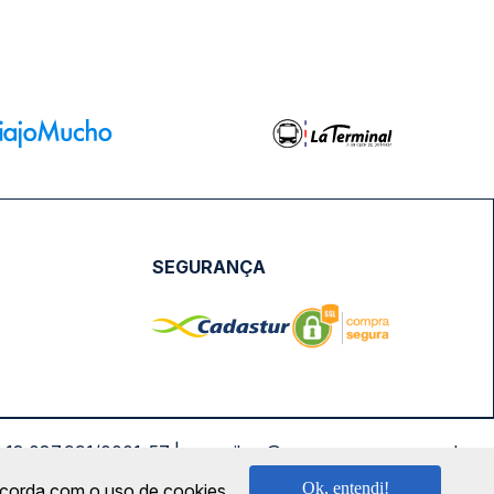
SEGURANÇA
NPJ: 18.087.991/0001-57 | saconibus@queropassagem.com.br
Ok, entendi!
oncorda com o uso de cookies.