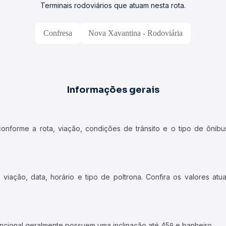
Terminais rodoviários que atuam nesta rota.
Confresa
Nova Xavantina - Rodoviária
Informações gerais
forme a rota, viação, condições de trânsito e o tipo de ônibus
iação, data, horário e tipo de poltrona. Confira os valores at
ncional geralmente possuem uma inclinação até 45º e banheiro.