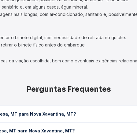
 sanitário e, em alguns casos, água mineral.
viagens mais longas, com ar-condicionado, sanitário e, possivelmente
tar o bilhete digital, sem necessidade de retirada no guichê.
etirar o bilhete físico antes do embarque.
icas da viação escolhida, bem como eventuais exigências relaciona
Perguntas Frequentes
resa, MT para Nova Xavantina, MT?
ntina, MT leva em média 12h, podendo variar conforme a viação, o
resa, MT para Nova Xavantina, MT?
em você consulta os horários disponíveis e vê a duração exata de