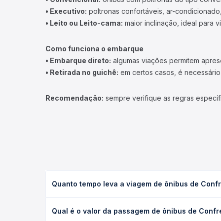
• Executivo:
poltronas confortáveis, ar-condicionado,
• Leito ou Leito-cama:
maior inclinação, ideal para 
Como funciona o embarque
• Embarque direto:
algumas viações permitem apresen
• Retirada no guichê:
em certos casos, é necessário r
Recomendação:
sempre verifique as regras específ
Quanto tempo leva a viagem de ônibus de Conf
A viagem de ônibus de Confresa, MT para Nova Xava
Qual é o valor da passagem de ônibus de Conf
leito) e as condições de tráfego. Na Quero Passag