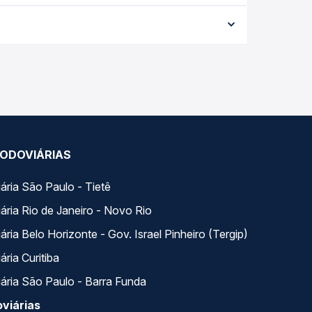
a data da viagem, a empresa, o tipo de poltrona e
 melhor oferta para o seu roteiro.
 dia. Na Quero Passagem você compara todas as
viagem.
ODOVIÁRIAS
ária São Paulo - Tietê
ária Rio de Janeiro - Novo Rio
ria Belo Horizonte - Gov. Israel Pinheiro (Tergip)
ria Curitiba
ária São Paulo - Barra Funda
viárias