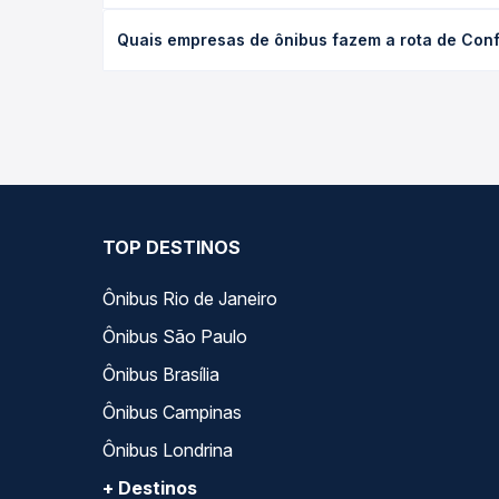
O preço da passagem de ônibus de Confresa, MT pa
Quais empresas de ônibus fazem a rota de Con
a antecedência da compra. Na Quero Passagem você
As viações Rio Novo operam o trecho de Confresa,
opções — empresas, horários, tipos de serviço e p
TOP DESTINOS
Ônibus Rio de Janeiro
Ônibus São Paulo
Ônibus Brasília
Ônibus Campinas
Ônibus Londrina
+ Destinos