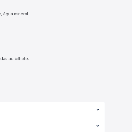
, água mineral.
das ao bilhete.
 tipo de serviço (convencional, executivo ou
 cada opção na data desejada.