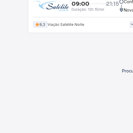
Conf
09:00
21:15
Duração:
12h 15min
Nova
8,3
Viação Rio Novo
Procu