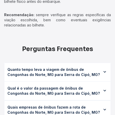
bilhete físico antes do embarque.
Recomendação:
sempre verifique as regras específicas da
viação escolhida, bem como eventuais exigências
relacionadas ao bilhete.
Perguntas Frequentes
Quanto tempo leva a viagem de ônibus de
Congonhas do Norte, MG para Serra do Cipó, MG?
A viagem de ônibus de Congonhas do Norte, MG para
Qual é o valor da passagem de ônibus de
Serra do Cipó, MG leva em média 0 horas, podendo variar
Congonhas do Norte, MG para Serra do Cipó, MG?
conforme a viação, o tipo de serviço (convencional,
executivo ou leito) e as condições de tráfego. Na Quero
O preço da passagem de ônibus de Congonhas do Norte,
Passagem você consulta os horários disponíveis e vê a
Quais empresas de ônibus fazem a rota de
MG para Serra do Cipó, MG custa em média não
duração exata de cada opção na data desejada.
Congonhas do Norte, MG para Serra do Cipó, MG?
identificado e varia conforme a data da viagem, a