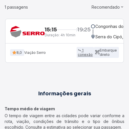
1 passagens
Recomendado
Congonhas do No
15:15
19:25
Duração:
4h 10min
Serra do Cipó, M
1
Embarque
8,0
Viação Serro
conexão
direto
Informações gerais
Tempo médio de viagem
O tempo de viagem entre as cidades pode variar conforme a
rota, viação, condições de trânsito e o tipo de ônibus
escolhido. Consulte a estimativa ao selecionar sua passagem.