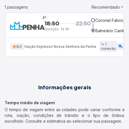
1 passagens
Recomendado
2°
Coronel Fabricia
18:50
22:50
Duração:
1d 4h
Balneário Cambor
1
airline_seat_legroom_extra
ac_uni
8,0
Viação Expresso Nossa Senhora da Penha
conexão
Informações gerais
Tempo médio de viagem
O tempo de viagem entre as cidades pode variar conforme a
rota, viação, condições de trânsito e o tipo de ônibus
escolhido. Consulte a estimativa ao selecionar sua passagem.