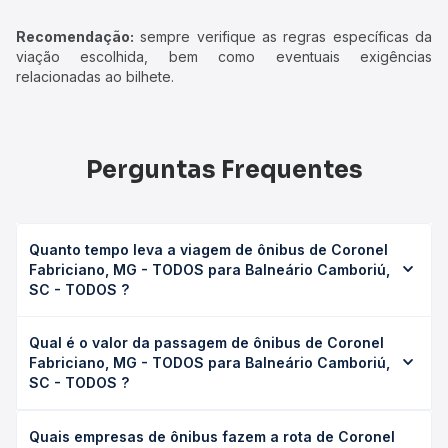
Recomendação:
sempre verifique as regras específicas da
viação escolhida, bem como eventuais exigências
relacionadas ao bilhete.
Perguntas Frequentes
Quanto tempo leva a viagem de ônibus de Coronel
Fabriciano, MG - TODOS para Balneário Camboriú,
SC - TODOS ?
A viagem de ônibus de Coronel Fabriciano, MG - TODOS
Qual é o valor da passagem de ônibus de Coronel
para Balneário Camboriú, SC - TODOS leva em média 28h,
Fabriciano, MG - TODOS para Balneário Camboriú,
podendo variar conforme a viação, o tipo de serviço
SC - TODOS ?
(convencional, executivo ou leito) e as condições de
tráfego. Na Quero Passagem você consulta os horários
O preço da passagem de ônibus de Coronel Fabriciano,
disponíveis e vê a duração exata de cada opção na data
Quais empresas de ônibus fazem a rota de Coronel
MG - TODOS para Balneário Camboriú, SC - TODOS custa
desejada.