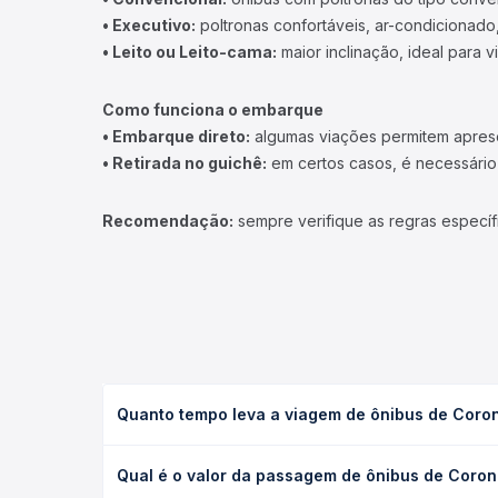
• Executivo:
poltronas confortáveis, ar-condicionado,
• Leito ou Leito-cama:
maior inclinação, ideal para 
Como funciona o embarque
• Embarque direto:
algumas viações permitem apresen
• Retirada no guichê:
em certos casos, é necessário r
Recomendação:
sempre verifique as regras específ
Quanto tempo leva a viagem de ônibus de Coro
A viagem de ônibus de Coronel Fabriciano, MG - T
Qual é o valor da passagem de ônibus de Coro
(convencional, executivo ou leito) e as condições