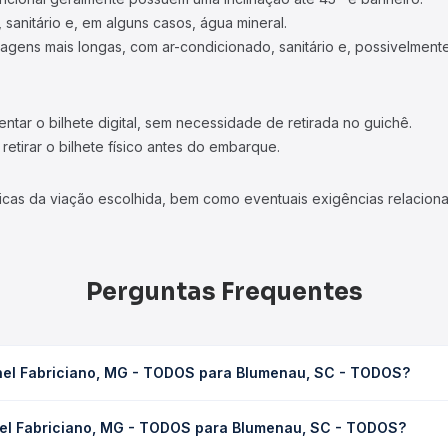
 sanitário e, em alguns casos, água mineral.
viagens mais longas, com ar-condicionado, sanitário e, possivelmente
tar o bilhete digital, sem necessidade de retirada no guichê.
etirar o bilhete físico antes do embarque.
icas da viação escolhida, bem como eventuais exigências relaciona
Perguntas Frequentes
nel Fabriciano, MG - TODOS para Blumenau, SC - TODOS?
ODOS para Blumenau, SC - TODOS leva em média 42h 10min, podendo
nel Fabriciano, MG - TODOS para Blumenau, SC - TODOS?
 de tráfego. Na Quero Passagem você consulta os horários disponív