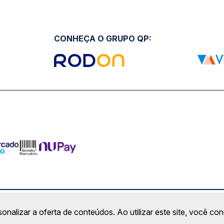
CONHEÇA O GRUPO QP:
ro Comercial Alphaville, Barueri - SP | CEP: 06453-038 | C
sonalizar a oferta de conteúdos. Ao utilizar este site, você c
Copyright 2026 © QueroPassagem.com.br