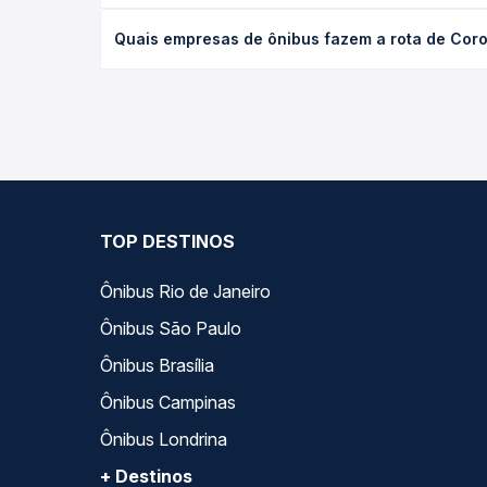
desejada.
O preço da passagem de ônibus de Coronel Fabric
Quais empresas de ônibus fazem a rota de Cor
empresa, o tipo de poltrona e a antecedência da 
para o seu roteiro.
As viações Expresso União operam o trecho de Cor
Passagem você compara todas as opções — empresas
TOP DESTINOS
Ônibus Rio de Janeiro
Ônibus São Paulo
Ônibus Brasília
Ônibus Campinas
Ônibus Londrina
+ Destinos