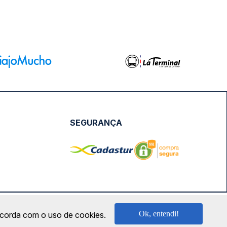
SEGURANÇA
NPJ: 18.087.991/0001-57 | saconibus@queropassagem.com.br
Ok, entendi!
oncorda com o uso de cookies.