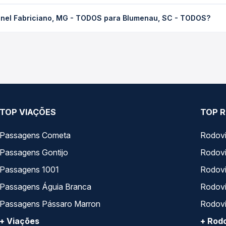
iano, MG - TODOS para Blumenau, SC - TODOS custa em média R$ 3
onel Fabriciano, MG - TODOS para Blumenau, SC - TODOS?
compra. Na Quero Passagem você compara os preços de todas as vi
onel Fabriciano, MG - TODOS para Blumenau, SC - TODOS, com hor
, horários, tipos de serviço e preços — em um só lugar e escolh
TOP VIAÇÕES
TOP R
Passagens Cometa
Rodovi
Passagens Gontijo
Rodovi
Passagens 1001
Rodoviá
Passagens Águia Branca
Rodoviá
Passagens Pássaro Marron
Rodovi
+ Viações
+ Rodo