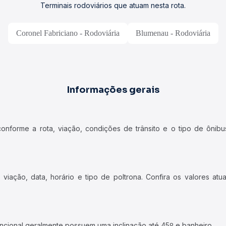
Terminais rodoviários que atuam nesta rota.
Coronel Fabriciano - Rodoviária
Blumenau - Rodoviária
Informações gerais
forme a rota, viação, condições de trânsito e o tipo de ônibus
iação, data, horário e tipo de poltrona. Confira os valores at
ncional geralmente possuem uma inclinação até 45º e banheiro.