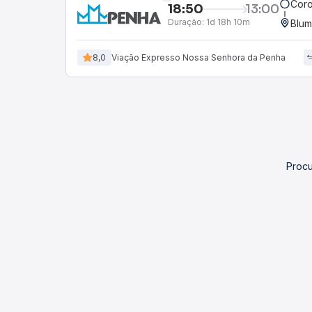
Coro
18:50
13:00
Duração:
1d 18h 10m
Blum
8,0
Viação Expresso Nossa Senhora da Penha
Procu