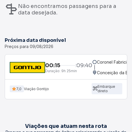
Não encontramos passagens para a
data desejada.
Próxima data disponível
Preços para 09/08/2026
Coronel Fabrician
00:15
09:40
Duração:
9h 25min
Conceição da Barr
Embarque
7,0
Viação Gontijo
direto
Viações que atuam nesta rota