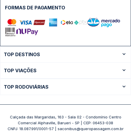
FORMAS DE PAGAMENTO
TOP DESTINOS
Ônibus Rio de Janeiro
TOP VIAÇÕES
Ônibus São Paulo
Passagens Cometa
Ônibus Brasília
TOP RODOVIÁRIAS
Passagens Gontijo
Ônibus Campinas
Rodoviária São Paulo - Tietê
Passagens 1001
Ônibus Londrina
Rodoviária Rio de Janeiro - Novo Rio
Passagens Águia Branca
+ Destinos
Rodoviária Belo Horizonte - Gov. Israel Pinheiro (Tergip)
Calçada das Margaridas, 163 - Sala 02 - Condomínio Centro
Passagens Pássaro Marron
Comercial Alphaville, Barueri - SP | CEP: 06453-038
Rodoviária Curitiba
+ Viações
CNPJ: 18.087.991/0001-57 | saconibus@queropassagem.com.br