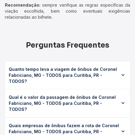
Recomendação:
sempre verifique as regras específicas da
viação escolhida, bem como eventuais exigências
relacionadas ao bilhete.
Perguntas Frequentes
Quanto tempo leva a viagem de ônibus de Coronel
Fabriciano, MG - TODOS para Curitiba, PR -
TODOS?
A viagem de ônibus de Coronel Fabriciano, MG - TODOS
Qual é o valor da passagem de ônibus de Coronel
para Curitiba, PR - TODOS leva em média 24h 40min,
Fabriciano, MG - TODOS para Curitiba, PR -
podendo variar conforme a viação, o tipo de serviço
TODOS?
(convencional, executivo ou leito) e as condições de
tráfego. Na Quero Passagem você consulta os horários
O preço da passagem de ônibus de Coronel Fabriciano,
disponíveis e vê a duração exata de cada opção na data
Quais empresas de ônibus fazem a rota de Coronel
MG - TODOS para Curitiba, PR - TODOS custa em média
desejada.
Fabriciano, MG - TODOS para Curitiba, PR -
R$ 294,30 e varia conforme a data da viagem, a empresa,