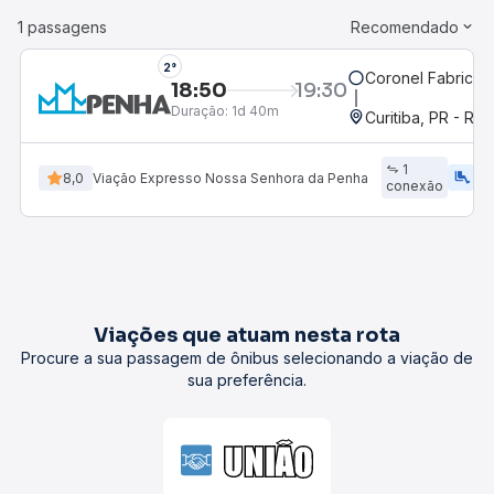
1 passagens
Recomendado
2°
Coronel Fabricia
18:50
19:30
Duração:
1d 40m
Curitiba, PR - Rod
1
airline_seat_legroom_extra
ac_uni
8,0
Viação Expresso Nossa Senhora da Penha
conexão
Viações que atuam nesta rota
Procure a sua passagem de ônibus selecionando a viação de
sua preferência.