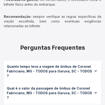
bilhete físico antes do embarque.
Recomendação:
sempre verifique as regras específicas da
viação escolhida, bem como eventuais exigências
relacionadas ao bilhete.
Perguntas Frequentes
Quanto tempo leva a viagem de ônibus de Coronel
Fabriciano, MG - TODOS para Garuva, SC - TODOS
?
A viagem de ônibus de Coronel Fabriciano, MG - TODOS
Qual é o valor da passagem de ônibus de Coronel
para Garuva, SC - TODOS leva em média 33h 58min,
Fabriciano, MG - TODOS para Garuva, SC - TODOS
podendo variar conforme a viação, o tipo de serviço
?
(convencional, executivo ou leito) e as condições de
tráfego. Na Quero Passagem você consulta os horários