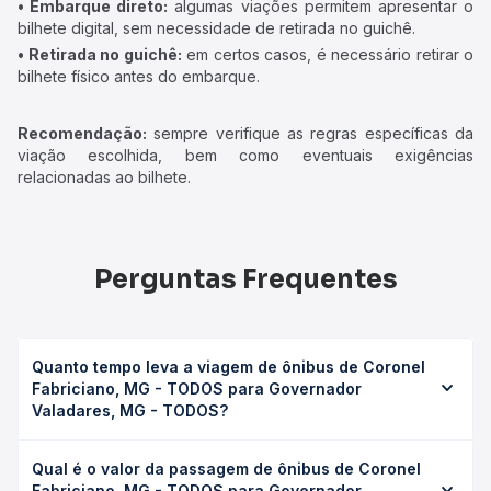
• Embarque direto:
algumas viações permitem apresentar o
bilhete digital, sem necessidade de retirada no guichê.
• Retirada no guichê:
em certos casos, é necessário retirar o
bilhete físico antes do embarque.
Recomendação:
sempre verifique as regras específicas da
viação escolhida, bem como eventuais exigências
relacionadas ao bilhete.
Perguntas Frequentes
Quanto tempo leva a viagem de ônibus de Coronel
Fabriciano, MG - TODOS para Governador
Valadares, MG - TODOS?
A viagem de ônibus de Coronel Fabriciano, MG - TODOS
Qual é o valor da passagem de ônibus de Coronel
para Governador Valadares, MG - TODOS leva em média
Fabriciano, MG - TODOS para Governador