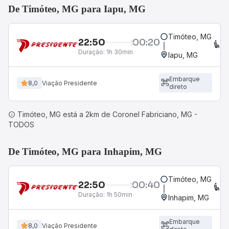
De Timóteo, MG para Iapu, MG
Timóteo, MG
22:50
00:20
C
Duração:
1h 30min
Iapu, MG
Embarque
8,0
Viação Presidente
direto
Timóteo, MG está a 2km de Coronel Fabriciano, MG -
TODOS
De Timóteo, MG para Inhapim, MG
Timóteo, MG
22:50
00:40
C
Duração:
1h 50min
Inhapim, MG
Embarque
8,0
Viação Presidente