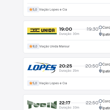
5,0
Viação Lopes e Cia
Coro
19:00
19:30
Duração:
30m
Ipat
8,0
Viação Unida Mansur
Coro
20:25
20:50
Duração:
25m
Ipat
5,0
Viação Lopes e Cia
Coro
22:17
22:50
Duração:
33m
Ipat