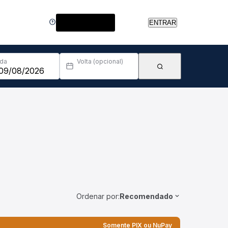
Central de Ajuda
ENTRAR
Ida
Volta (opcional)
Ordenar por:
Recomendado
Somente PIX ou NuPay