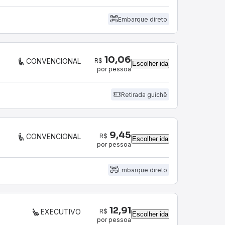
Embarque direto
10,06
R$
CONVENCIONAL
Escolher ida
por pessoa
Retirada guichê
9,45
R$
CONVENCIONAL
Escolher ida
por pessoa
Embarque direto
12,91
R$
EXECUTIVO
Escolher ida
por pessoa