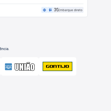
ac_unit
wc
Embarque direto
ência.