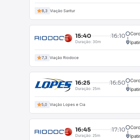
8,3
Viação Saritur
Coro
15:40
16:10
Duração:
30m
Ipat
7,3
Viação Riodoce
Coro
16:25
16:50
Duração:
25m
Ipat
5,0
Viação Lopes e Cia
Coro
16:45
17:10
Duração:
25m
Ipat