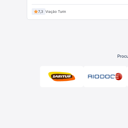
7,3
Viação Turin
Procu