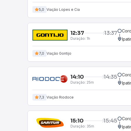
5,0
Viação Lopes e Cia
Coro
12:37
13:37
Duração:
1h
Ipat
7,0
Viação Gontijo
Coro
14:10
14:35
Duração:
25m
Ipat
7,3
Viação Riodoce
Coro
15:10
15:45
Duração:
35m
Ipat