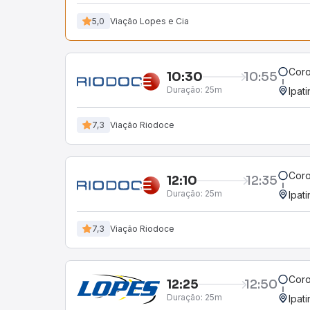
5,0
Viação Lopes e Cia
Coro
10:30
10:55
Duração:
25m
Ipat
7,3
Viação Riodoce
Coro
12:10
12:35
Duração:
25m
Ipat
7,3
Viação Riodoce
Coro
12:25
12:50
Duração:
25m
Ipat