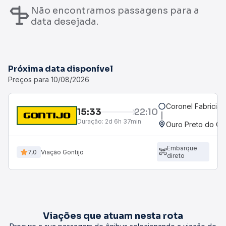
Não encontramos passagens para a
data desejada.
Próxima data disponível
Preços para 10/08/2026
Coronel Fabrician
15:33
22:10
Duração:
2d 6h 37min
Ouro Preto do Oes
Embarque
7,0
Viação Gontijo
direto
Viações que atuam nesta rota