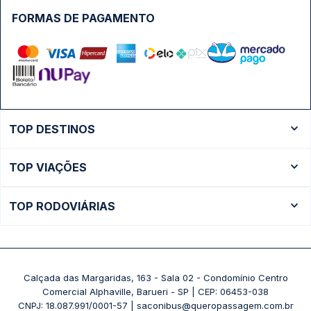
FORMAS DE PAGAMENTO
TOP DESTINOS
Ônibus Rio de Janeiro
TOP VIAÇÕES
Ônibus São Paulo
Passagens Cometa
Ônibus Brasília
TOP RODOVIÁRIAS
Passagens Gontijo
Ônibus Campinas
Rodoviária São Paulo - Tietê
Passagens 1001
Ônibus Londrina
Rodoviária Rio de Janeiro - Novo Rio
Passagens Águia Branca
+ Destinos
Rodoviária Belo Horizonte - Gov. Israel Pinheiro (Tergip)
Calçada das Margaridas, 163 - Sala 02 - Condomínio Centro
Passagens Pássaro Marron
Comercial Alphaville, Barueri - SP | CEP: 06453-038
Rodoviária Curitiba
+ Viações
CNPJ: 18.087.991/0001-57 | saconibus@queropassagem.com.br