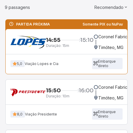
9 passagens
Recomendado
PARTIDA PRÓXIMA
Somente PIX ou NuPay
Coronel Fabricia
14:55
15:10
Duração:
15m
Timóteo, MG
Embarque
5,0
Viação Lopes e Cia
direto
Coronel Fabricia
15:50
16:00
Duração:
10m
Timóteo, MG
Embarque
8,0
Viação Presidente
direto