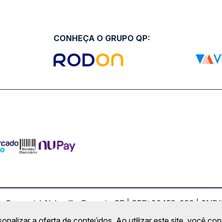
CONHEÇA O GRUPO QP:
ro Comercial Alphaville, Barueri - SP | CEP: 06453-038 | C
Copyright 2026 © QueroPassagem.com.br
sonalizar a oferta de conteúdos. Ao utilizar este site, você c