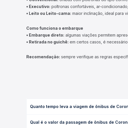
• Executivo:
poltronas confortáveis, ar-condicionado,
• Leito ou Leito-cama:
maior inclinação, ideal para 
Como funciona o embarque
• Embarque direto:
algumas viações permitem apresen
• Retirada no guichê:
em certos casos, é necessário r
Recomendação:
sempre verifique as regras específ
Quanto tempo leva a viagem de ônibus de Coro
A viagem de ônibus de Coronel Fabriciano, MG - T
Qual é o valor da passagem de ônibus de Coro
(convencional, executivo ou leito) e as condições