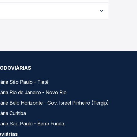
 varia conforme a data da viagem, a empresa, o
po real e garante a melhor oferta para o seu
os ao longo do dia. Na Quero Passagem você
se encaixa na sua viagem.
ODOVIÁRIAS
ária São Paulo - Tietê
ária Rio de Janeiro - Novo Rio
ria Belo Horizonte - Gov. Israel Pinheiro (Tergip)
ria Curitiba
ária São Paulo - Barra Funda
viárias