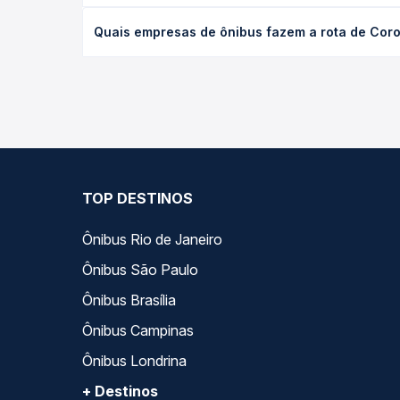
desejada.
O preço da passagem de ônibus de Coronel Fabric
Quais empresas de ônibus fazem a rota de Cor
tipo de poltrona e a antecedência da compra. Na 
roteiro.
As viações Riodoce operam o trecho de Coronel F
compara todas as opções — empresas, horários, ti
TOP DESTINOS
Ônibus Rio de Janeiro
Ônibus São Paulo
Ônibus Brasília
Ônibus Campinas
Ônibus Londrina
+ Destinos