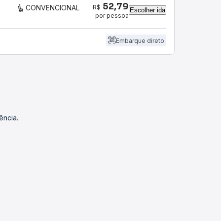
52,79
R$
CONVENCIONAL
Escolher ida
por pessoa
Embarque direto
ência.