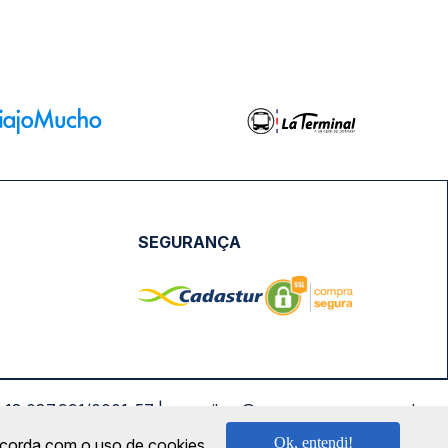
SEGURANÇA
NPJ: 18.087.991/0001-57 | saconibus@queropassagem.com.br
Ok, entendi!
oncorda com o uso de cookies.