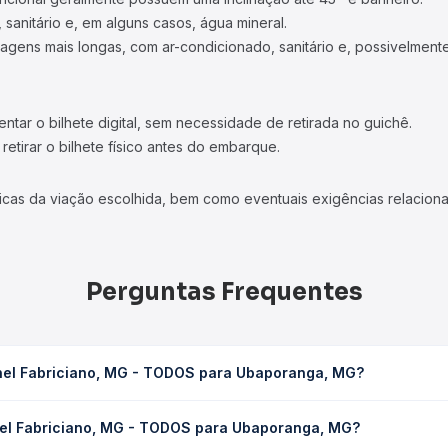
 sanitário e, em alguns casos, água mineral.
viagens mais longas, com ar-condicionado, sanitário e, possivelmente
tar o bilhete digital, sem necessidade de retirada no guichê.
etirar o bilhete físico antes do embarque.
icas da viação escolhida, bem como eventuais exigências relaciona
Perguntas Frequentes
nel Fabriciano, MG - TODOS para Ubaporanga, MG?
ODOS para Ubaporanga, MG leva em média 1h 48min, podendo variar
nel Fabriciano, MG - TODOS para Ubaporanga, MG?
 de tráfego. Na Quero Passagem você consulta os horários disponív