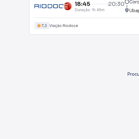
Coro
18:45
20:30
Duração:
1h 45m
Uba
7,3
Viação Riodoce
Procu