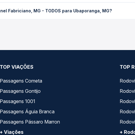
iano, MG - TODOS para Ubaporanga, MG custa em média R$ 52,79 e
onel Fabriciano, MG - TODOS para Ubaporanga, MG?
Quero Passagem você compara os preços de todas as viações em tem
abriciano, MG - TODOS para Ubaporanga, MG, com horários variad
pos de serviço e preços — em um só lugar e escolhe a que melhor 
TOP VIAÇÕES
TOP R
Passagens Cometa
Rodovi
Passagens Gontijo
Rodovi
Passagens 1001
Rodoviá
Passagens Águia Branca
Rodoviá
Passagens Pássaro Marron
Rodovi
+ Viações
+ Rodo