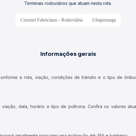
Terminais rodoviários que atuam nesta rota.
Coronel Fabriciano - Rodoviária
Ubaporanga
Informações gerais
forme a rota, viação, condições de trânsito e o tipo de ônibus
iação, data, horário e tipo de poltrona. Confira os valores at
ncional geralmente possuem uma inclinação até 45º e banheiro.