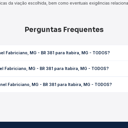
icas da viação escolhida, bem como eventuais exigências relaciona
Perguntas Frequentes
el Fabriciano, MG - BR 381 para Itabira, MG - TODOS?
 381 para Itabira, MG - TODOS leva em média 3h 1min, podendo vari
l Fabriciano, MG - BR 381 para Itabira, MG - TODOS?
 de tráfego. Na Quero Passagem você consulta os horários disponív
ano, MG - BR 381 para Itabira, MG - TODOS custa em média R$ 89,6
nel Fabriciano, MG - BR 381 para Itabira, MG - TODOS?
Quero Passagem você compara os preços de todas as viações em tem
riciano, MG - BR 381 para Itabira, MG - TODOS, com horários vari
pos de serviço e preços — em um só lugar e escolhe a que melhor 