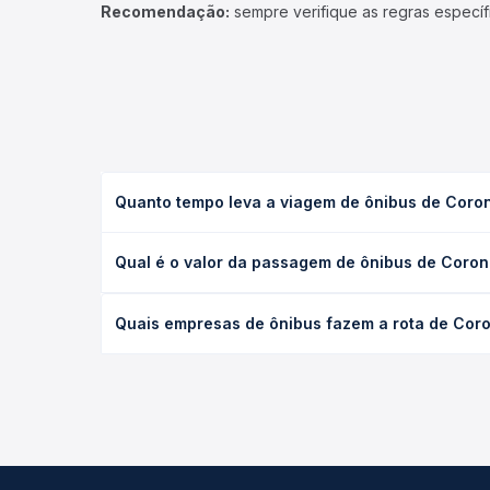
Recomendação:
sempre verifique as regras específ
Quanto tempo leva a viagem de ônibus de Coron
A viagem de ônibus de Coronel Fabriciano, MG - BR
Qual é o valor da passagem de ônibus de Corone
(convencional, executivo ou leito) e as condições
desejada.
O preço da passagem de ônibus de Coronel Fabrici
Quais empresas de ônibus fazem a rota de Coro
tipo de poltrona e a antecedência da compra. Na 
roteiro.
As viações Gontijo operam o trecho de Coronel Fab
compara todas as opções — empresas, horários, ti