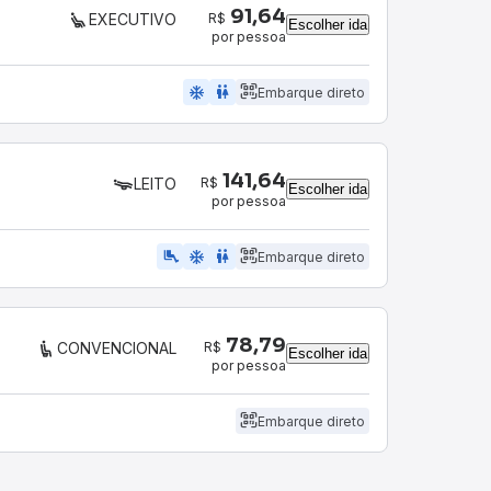
91,64
R$
EXECUTIVO
Escolher ida
por pessoa
ac_unit
wc
Embarque direto
141,64
R$
LEITO
Escolher ida
por pessoa
airline_seat_legroom_extra
ac_unit
wc
Embarque direto
78,79
R$
CONVENCIONAL
Escolher ida
por pessoa
Embarque direto