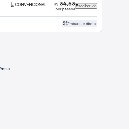
34,53
R$
CONVENCIONAL
Escolher ida
por pessoa
Embarque direto
ência.