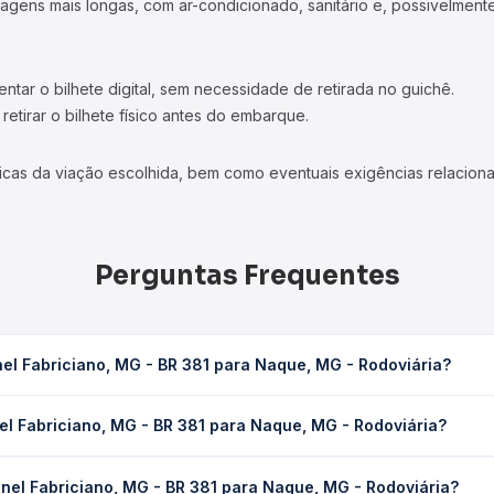
viagens mais longas, com ar-condicionado, sanitário e, possivelmente
tar o bilhete digital, sem necessidade de retirada no guichê.
etirar o bilhete físico antes do embarque.
icas da viação escolhida, bem como eventuais exigências relaciona
Perguntas Frequentes
el Fabriciano, MG - BR 381 para Naque, MG - Rodoviária?
 381 para Naque, MG - Rodoviária leva em média 1h 52min, podendo 
el Fabriciano, MG - BR 381 para Naque, MG - Rodoviária?
 de tráfego. Na Quero Passagem você consulta os horários disponív
ano, MG - BR 381 para Naque, MG - Rodoviária custa em média R$ 3
nel Fabriciano, MG - BR 381 para Naque, MG - Rodoviária?
compra. Na Quero Passagem você compara os preços de todas as vi