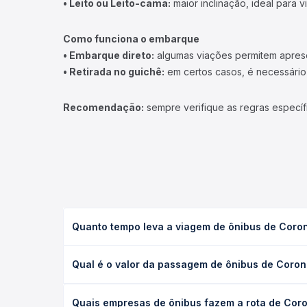
• Leito ou Leito-cama:
maior inclinação, ideal para 
Como funciona o embarque
• Embarque direto:
algumas viações permitem apresen
• Retirada no guichê:
em certos casos, é necessário r
Recomendação:
sempre verifique as regras específ
Quanto tempo leva a viagem de ônibus de Coron
A viagem de ônibus de Coronel Fabriciano, MG - BR
Qual é o valor da passagem de ônibus de Coron
(convencional, executivo ou leito) e as condições
desejada.
O preço da passagem de ônibus de Coronel Fabrici
Quais empresas de ônibus fazem a rota de Coro
empresa, o tipo de poltrona e a antecedência da 