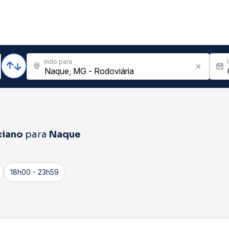
Indo para
ciano
para
Naque
18h00 - 23h59