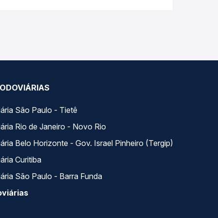
ariados ao longo do dia. Na Quero Passagem você
se encaixa na sua viagem.
ODOVIÁRIAS
ária São Paulo - Tietê
ária Rio de Janeiro - Novo Rio
ria Belo Horizonte - Gov. Israel Pinheiro (Tergip)
ria Curitiba
ária São Paulo - Barra Funda
viárias