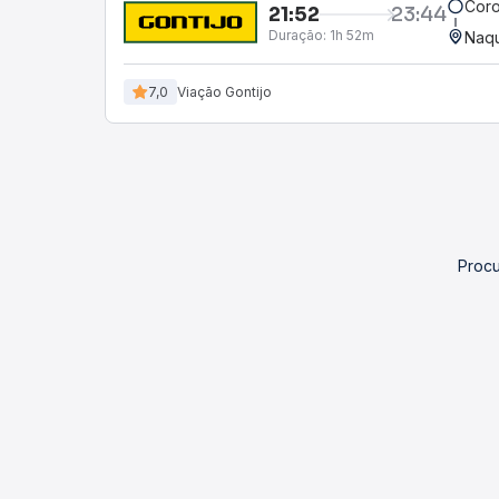
Coro
21:52
23:44
Duração:
1h 52m
Naqu
7,0
Viação Gontijo
Procu