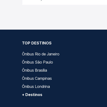
para o seu roteiro.
As viações Gontijo operam o trecho de Coronel Fab
compara todas as opções — empresas, horários, ti
TOP DESTINOS
Ônibus Rio de Janeiro
Ônibus São Paulo
Ônibus Brasília
Ônibus Campinas
Ônibus Londrina
+ Destinos