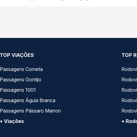
riciano, MG - BR 381 para Naque, MG - Rodoviária, com horários v
pos de serviço e preços — em um só lugar e escolhe a que melhor 
TOP VIAÇÕES
TOP R
Passagens Cometa
Rodovi
Passagens Gontijo
Rodovi
Passagens 1001
Rodoviá
Passagens Águia Branca
Rodoviá
Passagens Pássaro Marron
Rodovi
+ Viações
+ Rodo