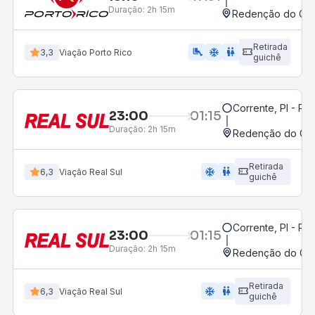
Duração:
2h 15m
Redenção do Gurg
Retirada
airline_seat_legroom_extra
ac_unit
wc
3,3
Viação Porto Rico
guichê
Corrente, PI - Ro
23:00
01:15
Duração:
2h 15m
Redenção do Gurg
Retirada
ac_unit
wc
6,3
Viação Real Sul
guichê
Corrente, PI - Ro
23:00
01:15
Duração:
2h 15m
Redenção do Gurg
Retirada
ac_unit
wc
6,3
Viação Real Sul
guichê