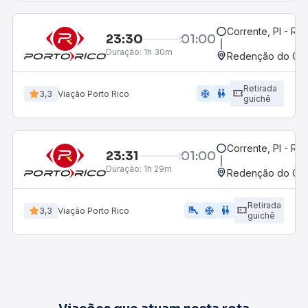
Corrente, PI - Ro
23:30
01:00
Duração:
1h 30m
Redenção do Gurg
Retirada
ac_unit
wc
3,3
Viação Porto Rico
guichê
Corrente, PI - Ro
23:31
01:00
Duração:
1h 29m
Redenção do Gurg
Retirada
airline_seat_legroom_extra
ac_unit
wc
3,3
Viação Porto Rico
guichê