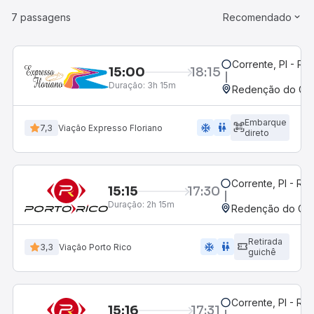
7 passagens
Recomendado
Corrente, PI - Ro
15:00
18:15
Duração:
3h 15m
Redenção do Gurg
Embarque
ac_unit
wc
7,3
Viação Expresso Floriano
direto
Corrente, PI - Ro
15:15
17:30
Duração:
2h 15m
Redenção do Gurg
Retirada
ac_unit
wc
3,3
Viação Porto Rico
guichê
Corrente, PI - Ro
15:16
17:31