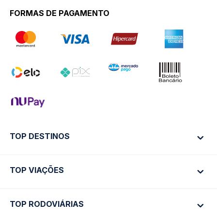
FORMAS DE PAGAMENTO
TOP DESTINOS
TOP VIAÇÕES
Ônibus Rio de Janeiro
Ônibus São Paulo
TOP RODOVIÁRIAS
Ônibus São Paulo
Passagens Cometa