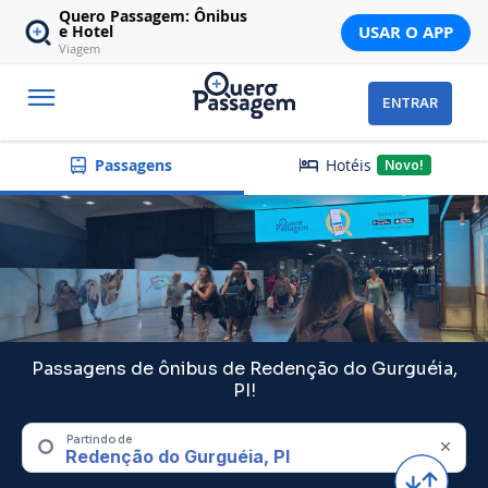
Quero Passagem: Ônibus
USAR O APP
e Hotel
Viagem
ENTRAR
Hotéis
Passagens
Novo!
Passagens de ônibus de Redenção do Gurguéia,
PI!
Partindo de