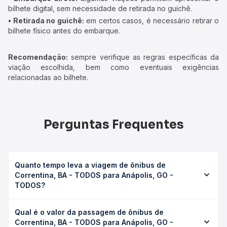
bilhete digital, sem necessidade de retirada no guichê.
• Retirada no guichê:
em certos casos, é necessário retirar o
bilhete físico antes do embarque.
Recomendação:
sempre verifique as regras específicas da
viação escolhida, bem como eventuais exigências
relacionadas ao bilhete.
Perguntas Frequentes
Quanto tempo leva a viagem de ônibus de
Correntina, BA - TODOS para Anápolis, GO -
TODOS?
A viagem de ônibus de Correntina, BA - TODOS para
Qual é o valor da passagem de ônibus de
Anápolis, GO - TODOS leva em média 11h 53min, podendo
Correntina, BA - TODOS para Anápolis, GO -
variar conforme a viação, o tipo de serviço (convencional,