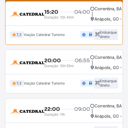
Correntina, BA - 
15:20
04:00
Duração:
12h 40m
Anápolis, GO - Ro
Embarque
ac_unit
wc
7,3
Viação Catedral Turismo
direto
Correntina, BA - 
20:00
06:55
Duração:
10h 55m
Anápolis, GO - Ro
Embarque
ac_unit
wc
7,3
Viação Catedral Turismo
direto
Correntina, BA - 
22:00
09:00
Duração:
11h
Anápolis, GO - Ro