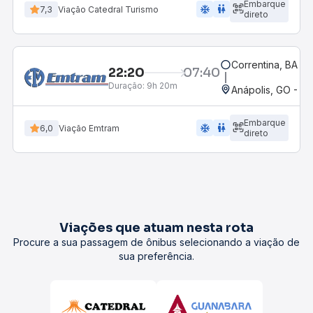
Embarque
ac_unit
wc
7,3
Viação Catedral Turismo
direto
Correntina, BA - 
22:20
07:40
Duração:
9h 20m
Anápolis, GO - Ro
Embarque
ac_unit
wc
6,0
Viação Emtram
direto
Viações que atuam nesta rota
Procure a sua passagem de ônibus selecionando a viação de
sua preferência.