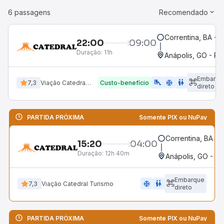
6 passagens
Recomendado
Correntina, BA - 
22:00
09:00
Duração:
11h
Anápolis, GO - Ro
Embarqu
airline_seat_legroom_extra
ac_unit
wc
7,3
Viação Catedral Turismo
Custo-benefício
direto
PARTIDA PRÓXIMA
Somente PIX ou NuPay
Correntina, BA - 
15:20
04:00
Duração:
12h 40m
Anápolis, GO - Ro
Embarque
ac_unit
wc
7,3
Viação Catedral Turismo
direto
PARTIDA PRÓXIMA
Somente PIX ou NuPay