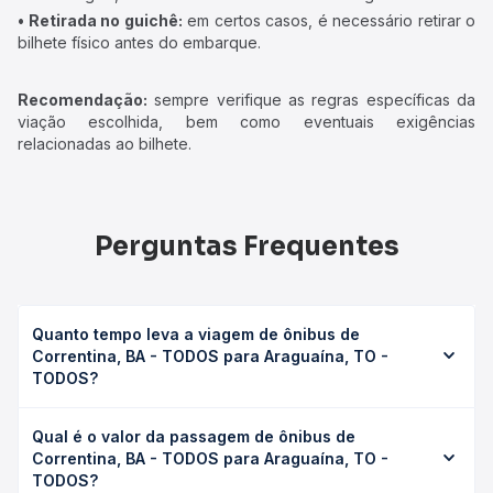
• Retirada no guichê:
em certos casos, é necessário retirar o
bilhete físico antes do embarque.
Recomendação:
sempre verifique as regras específicas da
viação escolhida, bem como eventuais exigências
relacionadas ao bilhete.
Perguntas Frequentes
Quanto tempo leva a viagem de ônibus de
Correntina, BA - TODOS para Araguaína, TO -
TODOS?
A viagem de ônibus de Correntina, BA - TODOS para
Qual é o valor da passagem de ônibus de
Araguaína, TO - TODOS leva em média 38h 47min,
Correntina, BA - TODOS para Araguaína, TO -
podendo variar conforme a viação, o tipo de serviço
TODOS?
(convencional, executivo ou leito) e as condições de