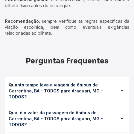
bilhete físico antes do embarque.
Recomendação:
sempre verifique as regras específicas da
viação escolhida, bem como eventuais exigências
relacionadas ao bilhete.
Perguntas Frequentes
Quanto tempo leva a viagem de ônibus de
Correntina, BA - TODOS para Araguari, MG -
TODOS?
A viagem de ônibus de Correntina, BA - TODOS para
Qual é o valor da passagem de ônibus de
Araguari, MG - TODOS leva em média 15h 12min, podendo
Correntina, BA - TODOS para Araguari, MG -
variar conforme a viação, o tipo de serviço (convencional,
TODOS?
executivo ou leito) e as condições de tráfego. Na Quero
Passagem você consulta os horários disponíveis e vê a