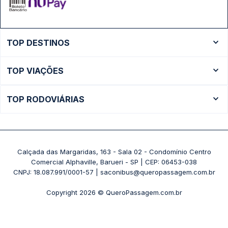
TOP DESTINOS
Ônibus Rio de Janeiro
TOP VIAÇÕES
Ônibus São Paulo
Passagens Cometa
Ônibus Brasília
TOP RODOVIÁRIAS
Passagens Gontijo
Ônibus Campinas
Rodoviária São Paulo - Tietê
Passagens 1001
Ônibus Londrina
Rodoviária Rio de Janeiro - Novo Rio
Passagens Águia Branca
+ Destinos
Rodoviária Belo Horizonte - Gov. Israel Pinheiro (Tergip)
Calçada das Margaridas, 163 - Sala 02 - Condomínio Centro
Passagens Pássaro Marron
Comercial Alphaville, Barueri - SP | CEP: 06453-038
Rodoviária Curitiba
+ Viações
CNPJ: 18.087.991/0001-57 | saconibus@queropassagem.com.br
Rodoviária São Paulo - Barra Funda
Copyright 2026 © QueroPassagem.com.br
+ Rodoviárias