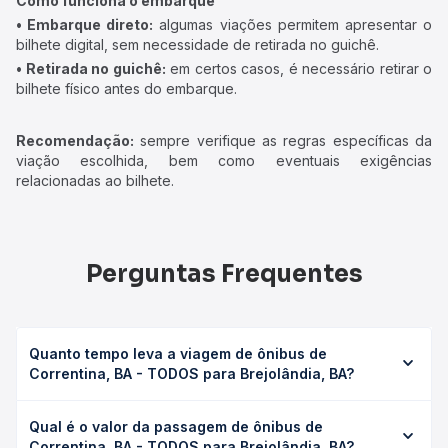
Como funciona o embarque
• Embarque direto:
algumas viações permitem apresentar o
bilhete digital, sem necessidade de retirada no guichê.
• Retirada no guichê:
em certos casos, é necessário retirar o
bilhete físico antes do embarque.
Recomendação:
sempre verifique as regras específicas da
viação escolhida, bem como eventuais exigências
relacionadas ao bilhete.
Perguntas Frequentes
Quanto tempo leva a viagem de ônibus de
Correntina, BA - TODOS para Brejolândia, BA?
A viagem de ônibus de Correntina, BA - TODOS para
Qual é o valor da passagem de ônibus de
Brejolândia, BA leva em média 3h 37min, podendo variar
Correntina, BA - TODOS para Brejolândia, BA?