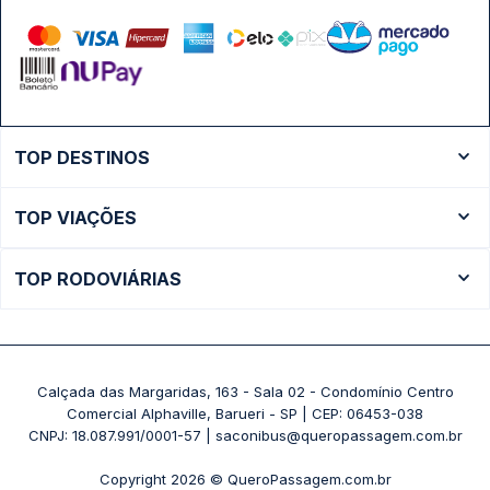
TOP DESTINOS
Ônibus Rio de Janeiro
TOP VIAÇÕES
Ônibus São Paulo
Passagens Cometa
Ônibus Brasília
TOP RODOVIÁRIAS
Passagens Gontijo
Ônibus Campinas
Rodoviária São Paulo - Tietê
Passagens 1001
Ônibus Londrina
Rodoviária Rio de Janeiro - Novo Rio
Passagens Águia Branca
+ Destinos
Rodoviária Belo Horizonte - Gov. Israel Pinheiro (Tergip)
Calçada das Margaridas, 163 - Sala 02 - Condomínio Centro
Passagens Pássaro Marron
Comercial Alphaville, Barueri - SP | CEP: 06453-038
Rodoviária Curitiba
+ Viações
CNPJ: 18.087.991/0001-57 | saconibus@queropassagem.com.br
Rodoviária São Paulo - Barra Funda
Copyright 2026 © QueroPassagem.com.br