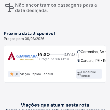
Não encontramos passagens para a
data desejada.
Próxima data disponível
Preços para 09/08/2026
Correntina, BA - 
14:20
07:01
Duração:
1d 16h 41min
Caruaru, PE - Rod
Embarque
8,0
Viação Rápido Federal
direto
Viações que atuam nesta rota