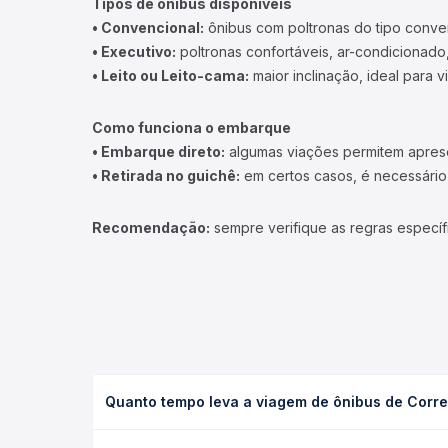
Tipos de ônibus disponíveis
• Convencional:
ônibus com poltronas do tipo conve
• Executivo:
poltronas confortáveis, ar-condicionado,
• Leito ou Leito-cama:
maior inclinação, ideal para 
Como funciona o embarque
• Embarque direto:
algumas viações permitem apresen
• Retirada no guichê:
em certos casos, é necessário r
Recomendação:
sempre verifique as regras específ
Quanto tempo leva a viagem de ônibus de Corr
A viagem de ônibus de Correntina, BA - TODOS par