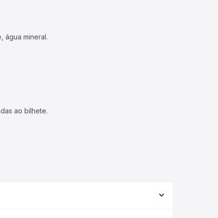
, água mineral.
das ao bilhete.
nforme a viação, o tipo de serviço (convencional,