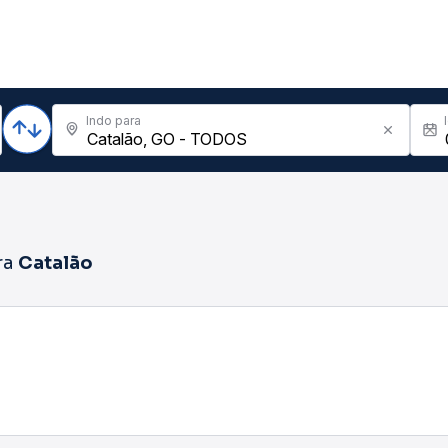
Indo para
ra
Catalão