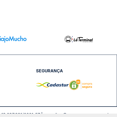
SEGURANÇA
NPJ: 18.087.991/0001-57 | saconibus@queropassagem.com.br