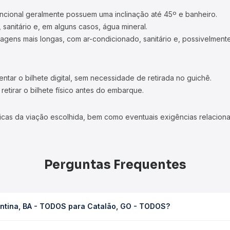
ncional geralmente possuem uma inclinação até 45º e banheiro.
 sanitário e, em alguns casos, água mineral.
viagens mais longas, com ar-condicionado, sanitário e, possivelmente
tar o bilhete digital, sem necessidade de retirada no guichê.
etirar o bilhete físico antes do embarque.
icas da viação escolhida, bem como eventuais exigências relaciona
Perguntas Frequentes
entina, BA - TODOS para Catalão, GO - TODOS?
a Catalão, GO - TODOS leva em média 15h 48min, podendo variar co