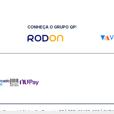
CONHEÇA O GRUPO QP:
ro Comercial Alphaville, Barueri - SP | CEP: 06453-038 | C