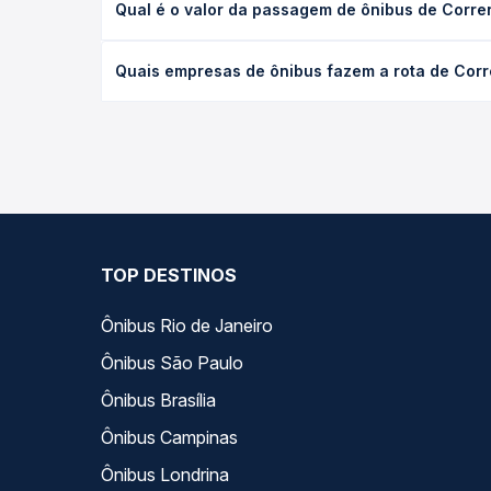
Qual é o valor da passagem de ônibus de Corre
executivo ou leito) e as condições de tráfego. Na
O preço da passagem de ônibus de Correntina, BA 
Quais empresas de ônibus fazem a rota de Cor
de poltrona e a antecedência da compra. Na Quero
As viações Emtram, Rápido Federal operam o trech
você compara todas as opções — empresas, horário
TOP DESTINOS
Ônibus Rio de Janeiro
Ônibus São Paulo
Ônibus Brasília
Ônibus Campinas
Ônibus Londrina