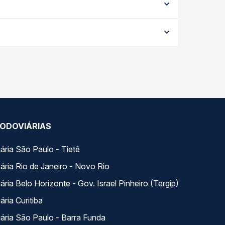
ação exata de cada opção na data desejada.
ria conforme a data da viagem, a empresa, o tipo
al e garante a melhor oferta para o seu roteiro.
ios variados ao longo do dia. Na Quero Passagem
lhor se encaixa na sua viagem.
ODOVIÁRIAS
ária São Paulo - Tietê
ária Rio de Janeiro - Novo Rio
ria Belo Horizonte - Gov. Israel Pinheiro (Tergip)
ria Curitiba
ária São Paulo - Barra Funda