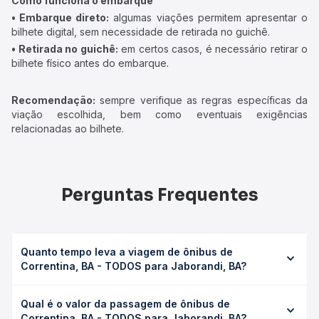
Como funciona o embarque
• Embarque direto:
algumas viações permitem apresentar o
bilhete digital, sem necessidade de retirada no guichê.
• Retirada no guichê:
em certos casos, é necessário retirar o
bilhete físico antes do embarque.
Recomendação:
sempre verifique as regras específicas da
viação escolhida, bem como eventuais exigências
relacionadas ao bilhete.
Perguntas Frequentes
Quanto tempo leva a viagem de ônibus de
Correntina, BA - TODOS para Jaborandi, BA?
A viagem de ônibus de Correntina, BA - TODOS para
Qual é o valor da passagem de ônibus de
Jaborandi, BA leva em média 1h 25min, podendo variar
Correntina, BA - TODOS para Jaborandi, BA?