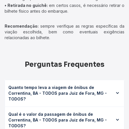
• Retirada no guichê:
em certos casos, é necessário retirar o
bilhete físico antes do embarque.
Recomendação:
sempre verifique as regras específicas da
viação escolhida, bem como eventuais exigências
relacionadas ao bilhete.
Perguntas Frequentes
Quanto tempo leva a viagem de ônibus de
Correntina, BA - TODOS para Juiz de Fora, MG -
TODOS?
A viagem de ônibus de Correntina, BA - TODOS para Juiz
Qual é o valor da passagem de ônibus de
de Fora, MG - TODOS leva em média 32h 40min, podendo
Correntina, BA - TODOS para Juiz de Fora, MG -
variar conforme a viação, o tipo de serviço (convencional,
TODOS?
executivo ou leito) e as condições de tráfego. Na Quero