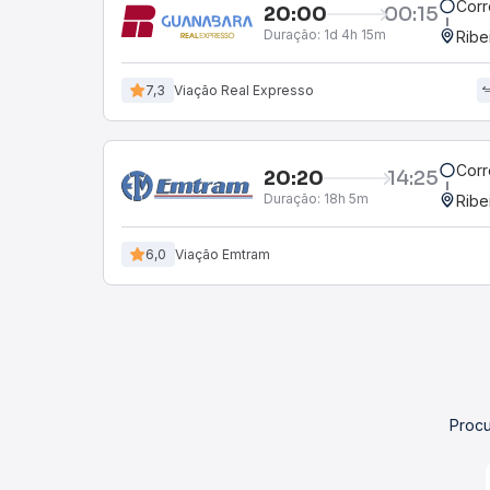
Corr
20:00
00:15
Duração:
1d 4h 15m
Ribe
7,3
Viação Real Expresso
Corr
20:20
14:25
Duração:
18h 5m
Ribe
6,0
Viação Emtram
Procu