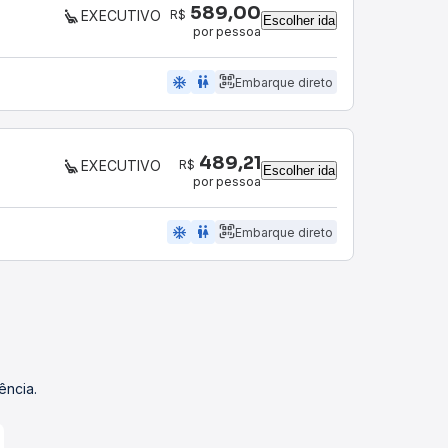
589,00
R$
EXECUTIVO
Escolher ida
por pessoa
ac_unit
wc
Embarque direto
489,21
R$
EXECUTIVO
Escolher ida
por pessoa
ac_unit
wc
Embarque direto
ência.