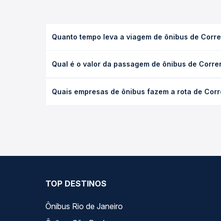
Quanto tempo leva a viagem de ônibus de Corre
A viagem de ônibus de Correntina, BA - TODOS para
Qual é o valor da passagem de ônibus de Corre
(convencional, executivo ou leito) e as condições
desejada.
O preço da passagem de ônibus de Correntina, BA 
Quais empresas de ônibus fazem a rota de Corr
tipo de poltrona e a antecedência da compra. Na 
roteiro.
As viações Emtram, Real Expresso, Rápido Federal 
Na Quero Passagem você compara todas as opções —
viagem.
TOP DESTINOS
Ônibus Rio de Janeiro