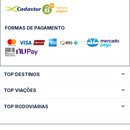
FORMAS DE PAGAMENTO
TOP DESTINOS
Ônibus Rio de Janeiro
TOP VIAÇÕES
Ônibus São Paulo
Passagens Cometa
Ônibus Brasília
TOP RODOVIÁRIAS
Passagens Gontijo
Ônibus Campinas
Rodoviária São Paulo - Tietê
Passagens 1001
Ônibus Londrina
Rodoviária Rio de Janeiro - Novo Rio
Passagens Águia Branca