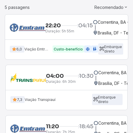
5 passagens
Recomendado
Correntina, BA - 
22:20
04:15
Duração:
5h 55m
Brasília, DF - Term
Embarque
ac_unit
wc
6,0
Viação Emtram
Custo-benefício
direto
Correntina, BA - 
04:00
10:30
Duração:
6h 30m
Brasília, DF - Ter
Embarque
7,3
Viação Transpiauí
direto
Correntina, BA - 
11:20
18:45
Duração:
7h 25m