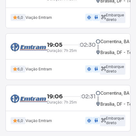
Brasília, DF - Ter
Embarque
ac_unit
wc
6,0
Viação Emtram
direto
Correntina, BA - 
19:05
02:30
Duração:
7h 25m
Brasília, DF - Ter
Embarque
ac_unit
wc
6,0
Viação Emtram
direto
Correntina, BA - 
19:06
02:31
Duração:
7h 25m
Brasília, DF - Ter
Embarque
ac_unit
wc
6,0
Viação Emtram
direto