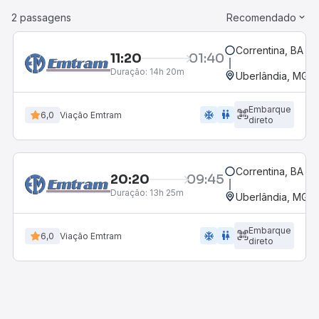
2 passagens
Recomendado
Correntina, BA - 
11:20
01:40
Duração:
14h 20m
Uberlândia, MG -
Embarque
ac_unit
wc
6,0
Viação Emtram
direto
Correntina, BA - 
20:20
09:45
Duração:
13h 25m
Uberlândia, MG -
Embarque
ac_unit
wc
6,0
Viação Emtram
direto