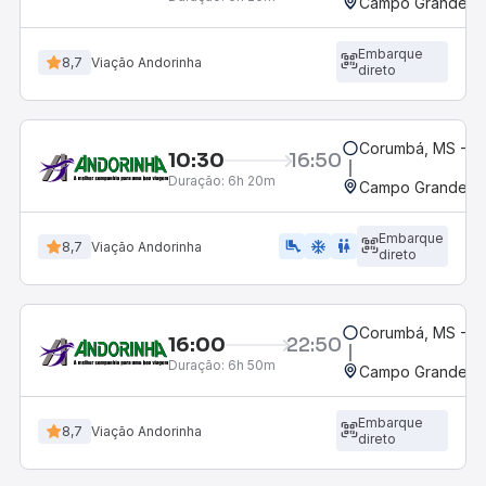
Campo Grande, M
Embarque
8,7
Viação Andorinha
direto
Corumbá, MS - Ro
10:30
16:50
Duração:
6h 20m
Campo Grande, M
Embarque
airline_seat_legroom_extra
ac_unit
wc
8,7
Viação Andorinha
direto
Corumbá, MS - Ro
16:00
22:50
Duração:
6h 50m
Campo Grande, M
Embarque
8,7
Viação Andorinha
direto