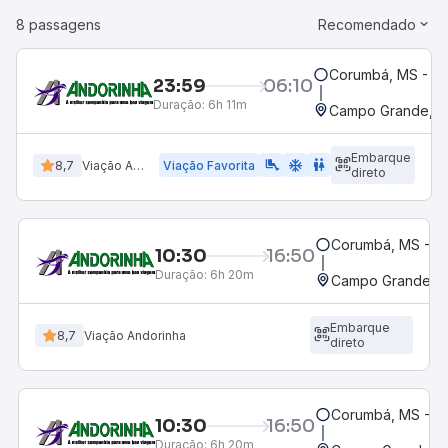
8 passagens
Recomendado
Corumbá, MS - Ro
23:59
06:10
Duração:
6h 11m
Campo Grande, MS
Embarque
airline_seat_legroom_extra
ac_unit
wc
8,7
Viação Andorinha
Viação Favorita
direto
Corumbá, MS - Ro
10:30
16:50
Duração:
6h 20m
Campo Grande, M
Embarque
8,7
Viação Andorinha
direto
Corumbá, MS - Ro
10:30
16:50
Duração:
6h 20m