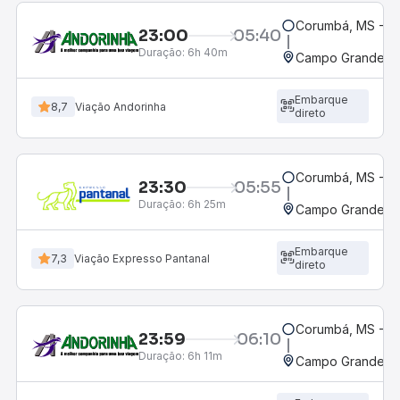
Corumbá, MS - Ro
23:00
05:40
Duração:
6h 40m
Campo Grande, M
Embarque
8,7
Viação Andorinha
direto
Corumbá, MS - Ro
23:30
05:55
Duração:
6h 25m
Campo Grande, M
Embarque
7,3
Viação Expresso Pantanal
direto
Corumbá, MS - Ro
23:59
06:10
Duração:
6h 11m
Campo Grande, M