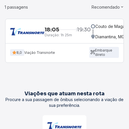
1 passagens
Recomendado
Couto de Magalh
18:05
19:30
Duração:
1h 25m
Diamantina, MG -
Embarque
8,0
Viação Transnorte
direto
Viações que atuam nesta rota
Procure a sua passagem de ônibus selecionando a viação de
sua preferência.