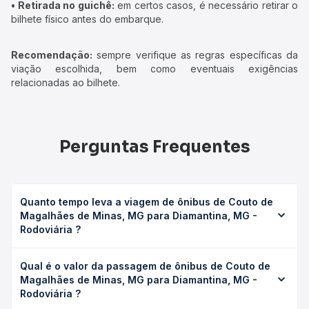
• Retirada no guichê:
em certos casos, é necessário retirar o
bilhete físico antes do embarque.
Recomendação:
sempre verifique as regras específicas da
viação escolhida, bem como eventuais exigências
relacionadas ao bilhete.
Perguntas Frequentes
Quanto tempo leva a viagem de ônibus de Couto de
Magalhães de Minas, MG para Diamantina, MG -
Rodoviária ?
A viagem de ônibus de Couto de Magalhães de Minas, MG
Qual é o valor da passagem de ônibus de Couto de
para Diamantina, MG - Rodoviária leva em média 0 horas,
Magalhães de Minas, MG para Diamantina, MG -
podendo variar conforme a viação, o tipo de serviço
Rodoviária ?
(convencional, executivo ou leito) e as condições de