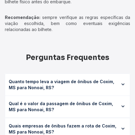
bilhete físico antes do embarque.
Recomendação:
sempre verifique as regras específicas da
viação escolhida, bem como eventuais exigências
relacionadas ao bilhete.
Perguntas Frequentes
Quanto tempo leva a viagem de ônibus de Coxim,
MS para Nonoai, RS?
A viagem de ônibus de Coxim, MS para Nonoai, RS leva
Qual é o valor da passagem de ônibus de Coxim,
em média 0 horas, podendo variar conforme a viação, o
MS para Nonoai, RS?
tipo de serviço (convencional, executivo ou leito) e as
condições de tráfego. Na Quero Passagem você consulta
O preço da passagem de ônibus de Coxim, MS para
os horários disponíveis e vê a duração exata de cada
Quais empresas de ônibus fazem a rota de Coxim,
Nonoai, RS custa em média não identificado e varia
opção na data desejada.
MS para Nonoai, RS?
conforme a data da viagem, a empresa, o tipo de poltrona