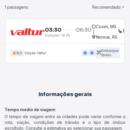
1 passagens
Recomendado
Coxim, MS
03:30
06:30
EX
Duração:
1d 3h
Nonoai, RS
Embarque
ac_unit
wc
8,0
Viação Valtur
direto
Informações gerais
Tempo médio de viagem
O tempo de viagem entre as cidades pode variar conforme a
rota, viação, condições de trânsito e o tipo de ônibus
escolhido. Consulte a estimativa ao selecionar sua passagem.