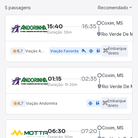
5 passagens
Recomendado
Coxim, MS
15:40
16:35
Duração:
55m
Rio Verde De Mat
Embarque
airline_seat_legroom_extra
ac_unit
wc
8,7
Viação Andorinha
Viação Favorita
direto
Coxim, MS
01:15
02:35
Duração:
1h 20m
Rio Verde De Ma
Embarque
ac_unit
wc
8,7
Viação Andorinha
direto
Coxim, MS
06:30
07:20
Duração:
50m