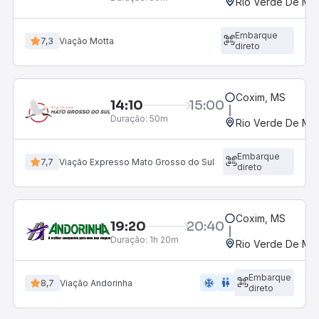
Rio Verde De Ma
Embarque
7,3
Viação Motta
direto
Coxim, MS
14:10
15:00
Duração:
50m
Rio Verde De Ma
Embarque
7,7
Viação Expresso Mato Grosso do Sul
direto
Coxim, MS
19:20
20:40
Duração:
1h 20m
Rio Verde De Ma
Embarque
ac_unit
wc
8,7
Viação Andorinha
direto