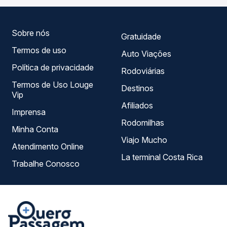
você compara todas as opções — empresas, horários,
tipos de serviço e preços — em um só lugar e escolhe a
que melhor se encaixa na sua viagem.
Sobre nós
Gratuidade
Termos de uso
Auto Viações
Política de privacidade
Rodoviárias
Termos de Uso Louge
Destinos
Vip
Afiliados
Imprensa
Rodomilhas
Minha Conta
Viajo Mucho
Atendimento Online
La terminal Costa Rica
Trabalhe Conosco