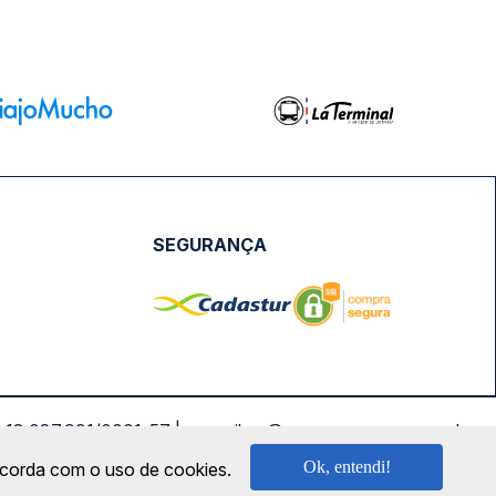
SEGURANÇA
NPJ: 18.087.991/0001-57 | saconibus@queropassagem.com.br
Ok, entendi!
oncorda com o uso de cookies.