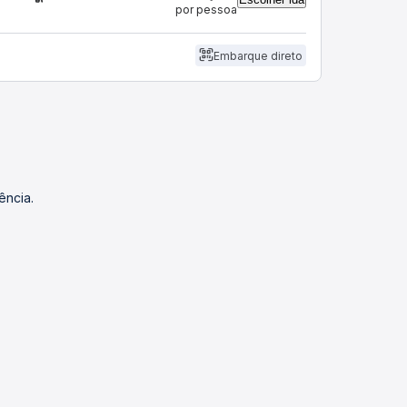
por pessoa
Embarque direto
ência.