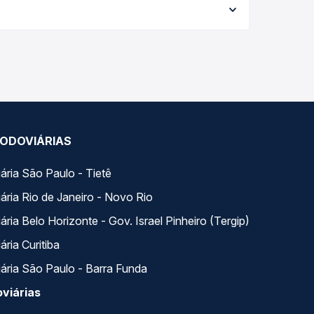
 melhor oferta para o seu roteiro.
ia. Na Quero Passagem você compara todas as
viagem.
ODOVIÁRIAS
ária São Paulo - Tietê
ária Rio de Janeiro - Novo Rio
ria Belo Horizonte - Gov. Israel Pinheiro (Tergip)
ria Curitiba
ária São Paulo - Barra Funda
viárias