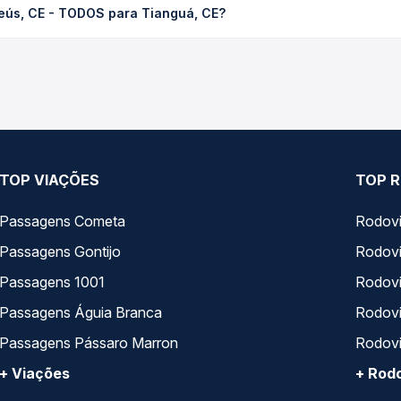
teús, CE - TODOS para Tianguá, CE?
 compara os preços de todas as viações em tempo real e garante a
E - TODOS para Tianguá, CE, com horários variados ao longo do d
reços — em um só lugar e escolhe a que melhor se encaixa na sua 
TOP VIAÇÕES
TOP R
Passagens Cometa
Rodovi
Passagens Gontijo
Rodovi
Passagens 1001
Rodoviá
Passagens Águia Branca
Rodoviá
Passagens Pássaro Marron
Rodovi
+ Viações
+ Rodo