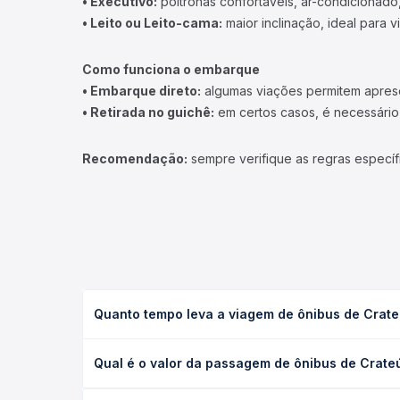
• Executivo:
poltronas confortáveis, ar-condicionado,
• Leito ou Leito-cama:
maior inclinação, ideal para 
Como funciona o embarque
• Embarque direto:
algumas viações permitem apresen
• Retirada no guichê:
em certos casos, é necessário r
Recomendação:
sempre verifique as regras específ
Quanto tempo leva a viagem de ônibus de Crat
A viagem de ônibus de Crateús, CE - TODOS para Ti
Qual é o valor da passagem de ônibus de Crate
leito) e as condições de tráfego. Na Quero Passag
O preço da passagem de ônibus de Crateús, CE - T