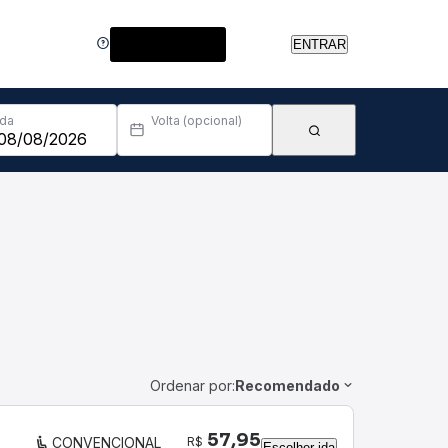
Central de Ajuda
ENTRAR
Ida
Volta (opcional)
Ordenar por:
Recomendado
57,95
R$
CONVENCIONAL
Escolher ida