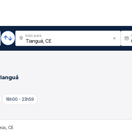
Indo para
Tianguá
18h00 - 23h59
eús, CE