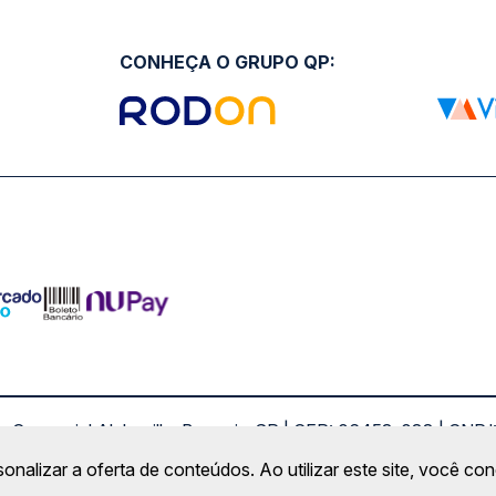
CONHEÇA O GRUPO QP:
ro Comercial Alphaville, Barueri - SP | CEP: 06453-038 | C
Copyright 2026 © QueroPassagem.com.br
sonalizar a oferta de conteúdos. Ao utilizar este site, você c