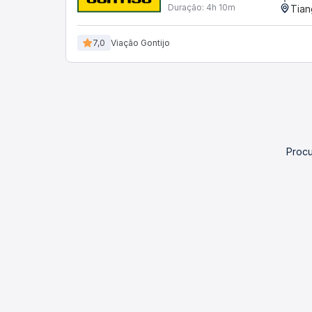
Duração:
4h 10m
Tian
7,0
Viação Gontijo
Procu