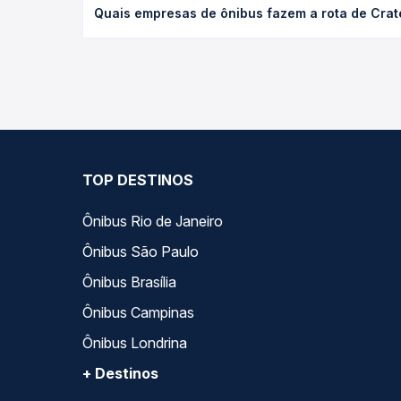
Quais empresas de ônibus fazem a rota de Cra
a antecedência da compra. Na Quero Passagem você
As viações Gontijo operam o trecho de Crateús, C
opções — empresas, horários, tipos de serviço e p
TOP DESTINOS
Ônibus Rio de Janeiro
Ônibus São Paulo
Ônibus Brasília
Ônibus Campinas
Ônibus Londrina
+ Destinos