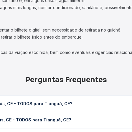
 sanitário e, em alguns casos, água mineral.
viagens mais longas, com ar-condicionado, sanitário e, possivelmente
tar o bilhete digital, sem necessidade de retirada no guichê.
etirar o bilhete físico antes do embarque.
icas da viação escolhida, bem como eventuais exigências relaciona
Perguntas Frequentes
eús, CE - TODOS para Tianguá, CE?
anguá, CE leva em média 4h 10min, podendo variar conforme a viaç
ús, CE - TODOS para Tianguá, CE?
em você consulta os horários disponíveis e vê a duração exata de
ODOS para Tianguá, CE custa em média R$ 57,95 e varia conforme a