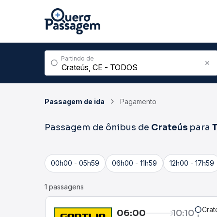
Partindo de
Passagem de ida
Pagamento
Passagem de ônibus de
Crateús
para
00h00 - 05h59
06h00 - 11h59
12h00 - 17h59
1 passagens
Crat
06:00
10:10