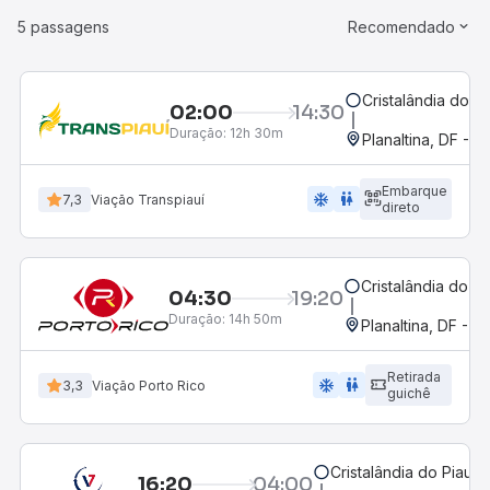
5 passagens
Recomendado
Cristalândia do Pia
02:00
14:30
Duração:
12h 30m
Planaltina, DF - R
Embarque
ac_unit
wc
7,3
Viação Transpiauí
direto
Cristalândia do Pia
04:30
19:20
Duração:
14h 50m
Planaltina, DF - R
Retirada
ac_unit
wc
3,3
Viação Porto Rico
guichê
Cristalândia do Piauí, 
16:20
04:00