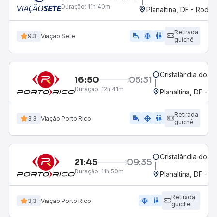
Duração:
11h 40m
Planaltina, DF - Rodov
Retirada
airline_seat_legroom_extra
ac_unit
WC
9,3
Viação Sete
guichê
Cristalândia do Pia
16:50
05:31
Duração:
12h 41m
Planaltina, DF - R
Retirada
airline_seat_legroom_extra
ac_unit
wc
3,3
Viação Porto Rico
guichê
Cristalândia do Pia
21:45
09:35
Duração:
11h 50m
Planaltina, DF - R
Retirada
ac_unit
wc
3,3
Viação Porto Rico
guichê