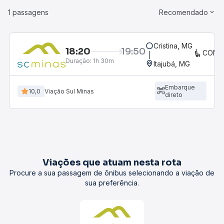
1 passagens
Recomendado
Cristina, MG
18:20
19:50
CONV
Duração:
1h 30m
Itajubá, MG
Embarque
10,0
Viação Sul Minas
direto
Viações que atuam nesta rota
Procure a sua passagem de ônibus selecionando a viação de
sua preferência.