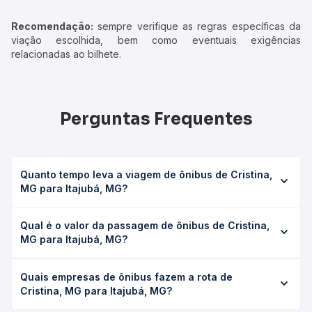
Recomendação:
sempre verifique as regras específicas da
viação escolhida, bem como eventuais exigências
relacionadas ao bilhete.
Perguntas Frequentes
Quanto tempo leva a viagem de ônibus de Cristina,
MG para Itajubá, MG?
A viagem de ônibus de Cristina, MG para Itajubá, MG leva
Qual é o valor da passagem de ônibus de Cristina,
em média 1h 30min, podendo variar conforme a viação, o
MG para Itajubá, MG?
tipo de serviço (convencional, executivo ou leito) e as
condições de tráfego. Na Quero Passagem você consulta
O preço da passagem de ônibus de Cristina, MG para
os horários disponíveis e vê a duração exata de cada
Quais empresas de ônibus fazem a rota de
Itajubá, MG custa em média R$ 41,30 e varia conforme a
opção na data desejada.
Cristina, MG para Itajubá, MG?
data da viagem, a empresa, o tipo de poltrona e a
antecedência da compra. Na Quero Passagem você