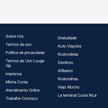
As viações Sul Minas operam o trecho de Cristina, MG
compara os preços de todas as viações em tempo real e
para Itajubá, MG, com horários variados ao longo do dia.
garante a melhor oferta para o seu roteiro.
Na Quero Passagem você compara todas as opções —
empresas, horários, tipos de serviço e preços — em um
só lugar e escolhe a que melhor se encaixa na sua
viagem.
Sobre nós
Gratuidade
Termos de uso
Auto Viações
Política de privacidade
Rodoviárias
Termos de Uso Louge
Destinos
Vip
Afiliados
Imprensa
Rodomilhas
Minha Conta
Viajo Mucho
Atendimento Online
La terminal Costa Rica
Trabalhe Conosco