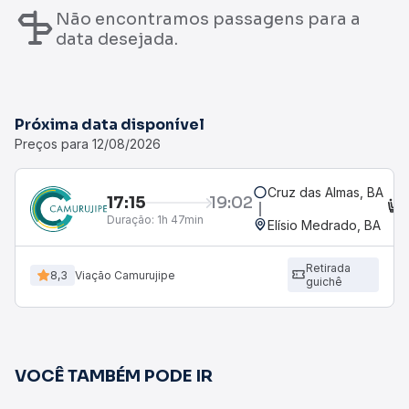
Não encontramos passagens para a
data desejada.
Próxima data disponível
Preços para 12/08/2026
Cruz das Almas, BA
17:15
19:02
Duração:
1h 47min
Elísio Medrado, BA
Retirada
8,3
Viação Camurujipe
guichê
VOCÊ TAMBÉM PODE IR