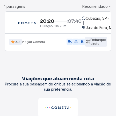
1 passagens
Recomendado
Cubatão, SP - Ter
20:20
07:40
Duração:
11h 20m
Juiz de Fora, MG
Embarque
airline_seat_legroom_extra
ac_unit
WC
9,0
Viação Cometa
direto
Viações que atuam nesta rota
Procure a sua passagem de ônibus selecionando a viação de
sua preferência.