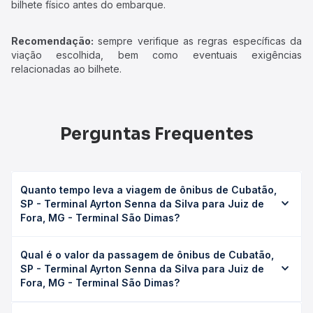
bilhete físico antes do embarque.
Recomendação:
sempre verifique as regras específicas da
viação escolhida, bem como eventuais exigências
relacionadas ao bilhete.
Perguntas Frequentes
Quanto tempo leva a viagem de ônibus de Cubatão,
SP - Terminal Ayrton Senna da Silva para Juiz de
Fora, MG - Terminal São Dimas?
A viagem de ônibus de Cubatão, SP - Terminal Ayrton
Qual é o valor da passagem de ônibus de Cubatão,
Senna da Silva para Juiz de Fora, MG - Terminal São
SP - Terminal Ayrton Senna da Silva para Juiz de
Dimas leva em média 11h 17min, podendo variar conforme
Fora, MG - Terminal São Dimas?
a viação, o tipo de serviço (convencional, executivo ou
leito) e as condições de tráfego. Na Quero Passagem
O preço da passagem de ônibus de Cubatão, SP -
você consulta os horários disponíveis e vê a duração