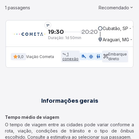
1 passagens
Recomendado
1°
Cubatão, SP - Ter
19:30
20:20
Duração:
1d 50min
Araguari, MG - Po
1
Embarque
airline_seat_legroom_extra
ac_unit
WC
9,0
Viação Cometa
conexão
direto
Informações gerais
Tempo médio de viagem
O tempo de viagem entre as cidades pode variar conforme a
rota, viação, condições de trânsito e o tipo de ônibus
escolhido. Consulte a estimativa ao selecionar sua passagem.