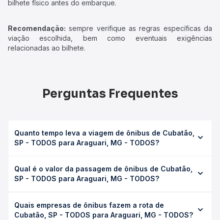
bilhete físico antes do embarque.
Recomendação:
sempre verifique as regras específicas da
viação escolhida, bem como eventuais exigências
relacionadas ao bilhete.
Perguntas Frequentes
Quanto tempo leva a viagem de ônibus de Cubatão,
SP - TODOS para Araguari, MG - TODOS?
A viagem de ônibus de Cubatão, SP - TODOS para
Qual é o valor da passagem de ônibus de Cubatão,
Araguari, MG - TODOS leva em média 0 horas, podendo
SP - TODOS para Araguari, MG - TODOS?
variar conforme a viação, o tipo de serviço (convencional,
executivo ou leito) e as condições de tráfego. Na Quero
O preço da passagem de ônibus de Cubatão, SP -
Passagem você consulta os horários disponíveis e vê a
Quais empresas de ônibus fazem a rota de
TODOS para Araguari, MG - TODOS custa em média não
duração exata de cada opção na data desejada.
Cubatão, SP - TODOS para Araguari, MG - TODOS?
identificado e varia conforme a data da viagem, a