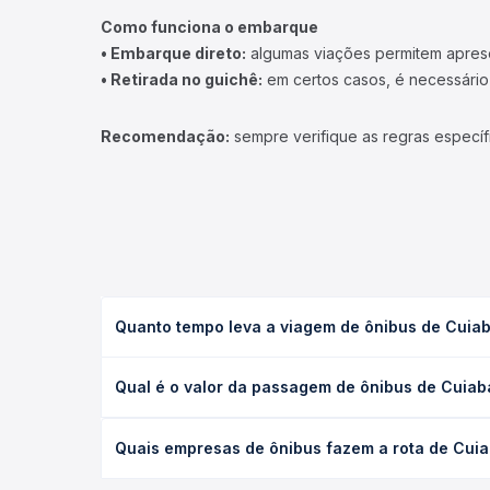
Como funciona o embarque
• Embarque direto:
algumas viações permitem apresen
• Retirada no guichê:
em certos casos, é necessário r
Recomendação:
sempre verifique as regras específ
Quanto tempo leva a viagem de ônibus de Cui
A viagem de ônibus de Cuiabá, MT - TODOS para Pe
Qual é o valor da passagem de ônibus de Cuia
executivo ou leito) e as condições de tráfego. Na
O preço da passagem de ônibus de Cuiabá, MT - TO
Quais empresas de ônibus fazem a rota de Cu
de poltrona e a antecedência da compra. Na Quero
As viações não identificadas operam o trecho de