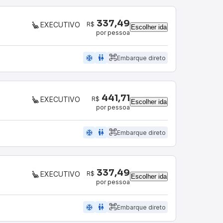
337,49
R$
EXECUTIVO
Escolher ida
por pessoa
ac_unit
wc
Embarque direto
441,71
R$
EXECUTIVO
Escolher ida
por pessoa
ac_unit
wc
Embarque direto
337,49
R$
EXECUTIVO
Escolher ida
por pessoa
ac_unit
wc
Embarque direto