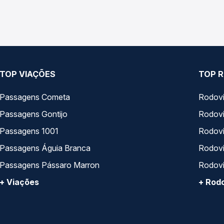
pos de serviço e preços — em um só lugar e escolhe a que melhor 
TOP VIAÇÕES
TOP R
Passagens Cometa
Rodovi
Passagens Gontijo
Rodovi
Passagens 1001
Rodoviá
Passagens Águia Branca
Rodoviá
Passagens Pássaro Marron
Rodovi
+ Viações
+ Rodo