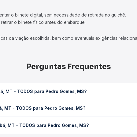
tar o bilhete digital, sem necessidade de retirada no guichê.
etirar o bilhete físico antes do embarque.
icas da viação escolhida, bem como eventuais exigências relaciona
Perguntas Frequentes
abá, MT - TODOS para Pedro Gomes, MS?
dro Gomes, MS leva em média 0 horas, podendo variar conforme a 
bá, MT - TODOS para Pedro Gomes, MS?
 Quero Passagem você consulta os horários disponíveis e vê a dur
DOS para Pedro Gomes, MS custa em média não identificado e var
iabá, MT - TODOS para Pedro Gomes, MS?
 Passagem você compara os preços de todas as viações em tempo re
 Cuiabá, MT - TODOS para Pedro Gomes, MS, com horários variados