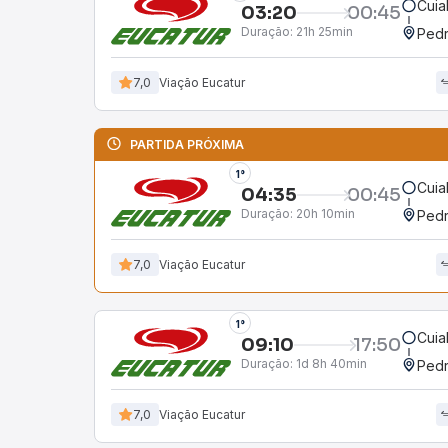
Cuia
03:20
00:45
Duração:
21h 25min
Ped
7,0
Viação Eucatur
PARTIDA PRÓXIMA
1°
Cuia
04:35
00:45
Duração:
20h 10min
Ped
7,0
Viação Eucatur
1°
Cuia
09:10
17:50
Duração:
1d 8h 40min
Ped
7,0
Viação Eucatur