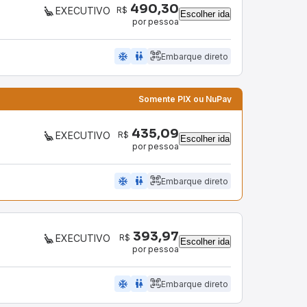
490,30
R$
EXECUTIVO
Escolher ida
por pessoa
ac_unit
wc
Embarque direto
Somente PIX ou NuPay
435,09
R$
EXECUTIVO
Escolher ida
por pessoa
ac_unit
wc
Embarque direto
393,97
R$
EXECUTIVO
Escolher ida
por pessoa
ac_unit
wc
Embarque direto