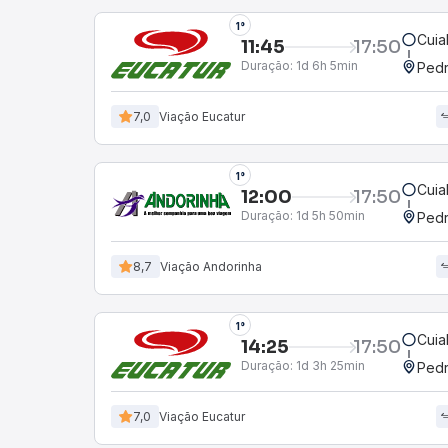
1°
Cuia
11:45
17:50
Duração:
1d 6h 5min
Ped
7,0
Viação Eucatur
1°
Cuia
12:00
17:50
Duração:
1d 5h 50min
Ped
8,7
Viação Andorinha
1°
Cuia
14:25
17:50
Duração:
1d 3h 25min
Ped
7,0
Viação Eucatur