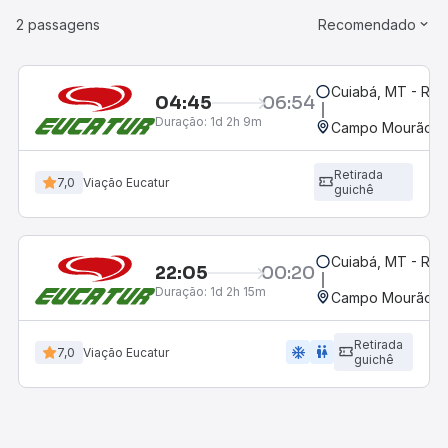
2 passagens
Recomendado
Cuiabá, MT - Rod
04:45
06:54
Duração:
1d 2h 9m
Campo Mourão, P
Retirada
7,0
Viação Eucatur
guichê
Cuiabá, MT - Rod
22:05
00:20
Duração:
1d 2h 15m
Campo Mourão, P
Retirada
ac_unit
wc
7,0
Viação Eucatur
guichê