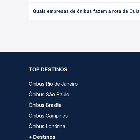
O preço da passagem de ônibus de Cuiabá, MT - Ro
Quais empresas de ônibus fazem a rota de Cuia
poltrona e a antecedência da compra. Na Quero Pa
As viações Ouro e Prata operam o trecho de Cuiab
as opções — empresas, horários, tipos de serviço 
TOP DESTINOS
Ônibus Rio de Janeiro
Ônibus São Paulo
Ônibus Brasília
Ônibus Campinas
Ônibus Londrina
+ Destinos