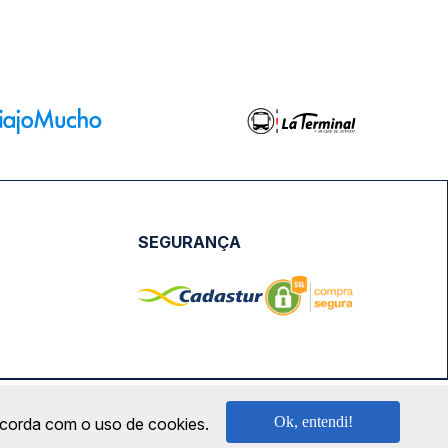
SEGURANÇA
NPJ: 18.087.991/0001-57 | saconibus@queropassagem.com.br
Ok, entendi!
oncorda com o uso de cookies.