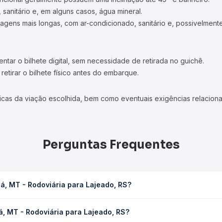
 sanitário e, em alguns casos, água mineral.
viagens mais longas, com ar-condicionado, sanitário e, possivelmente
tar o bilhete digital, sem necessidade de retirada no guichê.
etirar o bilhete físico antes do embarque.
icas da viação escolhida, bem como eventuais exigências relaciona
Perguntas Frequentes
á, MT - Rodoviária para Lajeado, RS?
a Lajeado, RS leva em média 41h 51min, podendo variar conforme a 
á, MT - Rodoviária para Lajeado, RS?
sagem você consulta os horários disponíveis e vê a duração exata