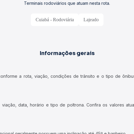
Terminais rodoviários que atuam nesta rota.
Cuiabá - Rodoviária
Lajeado
Informações gerais
forme a rota, viação, condições de trânsito e o tipo de ônibus
iação, data, horário e tipo de poltrona. Confira os valores at
ncional geralmente possuem uma inclinação até 45º e banheiro.