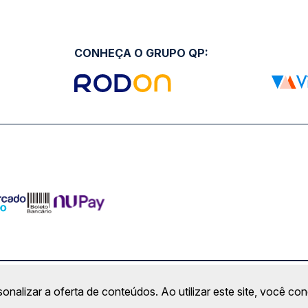
CONHEÇA O GRUPO QP:
ro Comercial Alphaville, Barueri - SP | CEP: 06453-038 | C
sonalizar a oferta de conteúdos. Ao utilizar este site, você c
Copyright 2026 © QueroPassagem.com.br