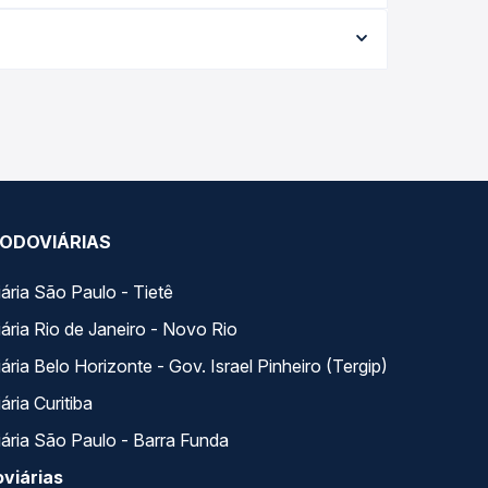
rme a data da viagem, a empresa, o tipo de
e garante a melhor oferta para o seu roteiro.
ngo do dia. Na Quero Passagem você compara todas
ua viagem.
ODOVIÁRIAS
ária São Paulo - Tietê
ária Rio de Janeiro - Novo Rio
ria Belo Horizonte - Gov. Israel Pinheiro (Tergip)
ria Curitiba
ária São Paulo - Barra Funda
viárias