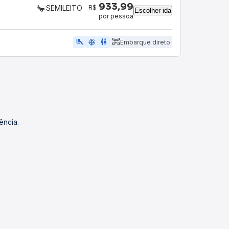
933,99
R$
SEMILEITO
Escolher ida
por pessoa
airline_seat_legroom_extra
ac_unit
WC
Embarque direto
ência.