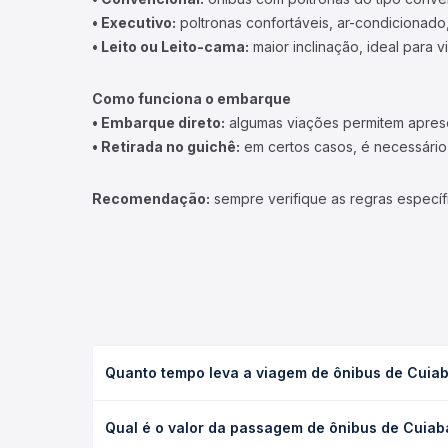
• Executivo:
poltronas confortáveis, ar-condicionado,
• Leito ou Leito-cama:
maior inclinação, ideal para 
Como funciona o embarque
• Embarque direto:
algumas viações permitem apresen
• Retirada no guichê:
em certos casos, é necessário r
Recomendação:
sempre verifique as regras específ
Quanto tempo leva a viagem de ônibus de Cuiab
A viagem de ônibus de Cuiabá, MT - Rodoviária par
Qual é o valor da passagem de ônibus de Cuiab
ou leito) e as condições de tráfego. Na Quero Pas