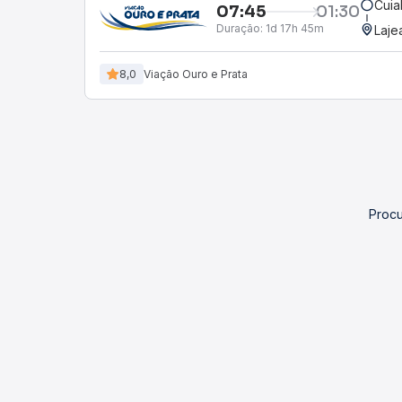
Cuia
07:45
01:30
Duração:
1d 17h 45m
Laje
8,0
Viação Ouro e Prata
Procu