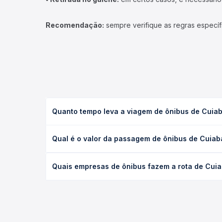
Recomendação:
sempre verifique as regras específ
Quanto tempo leva a viagem de ônibus de Cuia
A viagem de ônibus de Cuiabá, MT - Rodoviária pa
Qual é o valor da passagem de ônibus de Cuiab
(convencional, executivo ou leito) e as condições
desejada.
O preço da passagem de ônibus de Cuiabá, MT - Ro
Quais empresas de ônibus fazem a rota de Cui
empresa, o tipo de poltrona e a antecedência da 
para o seu roteiro.
As viações Eucatur, Valtur operam o trecho de Cui
você compara todas as opções — empresas, horário