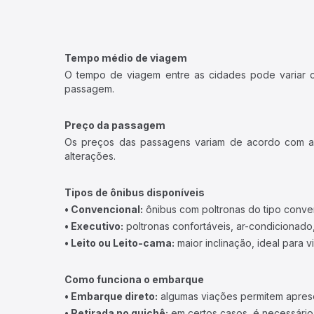
Tempo médio de viagem
O tempo de viagem entre as cidades pode variar con
passagem.
Preço da passagem
Os preços das passagens variam de acordo com a v
alterações.
Tipos de ônibus disponíveis
• Convencional:
ônibus com poltronas do tipo conve
• Executivo:
poltronas confortáveis, ar-condicionado,
• Leito ou Leito-cama:
maior inclinação, ideal para 
Como funciona o embarque
• Embarque direto:
algumas viações permitem apresen
• Retirada no guichê:
em certos casos, é necessário r