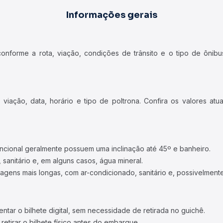
Informações gerais
forme a rota, viação, condições de trânsito e o tipo de ônibus
iação, data, horário e tipo de poltrona. Confira os valores at
ncional geralmente possuem uma inclinação até 45º e banheiro.
 sanitário e, em alguns casos, água mineral.
viagens mais longas, com ar-condicionado, sanitário e, possivelmente
tar o bilhete digital, sem necessidade de retirada no guichê.
etirar o bilhete físico antes do embarque.