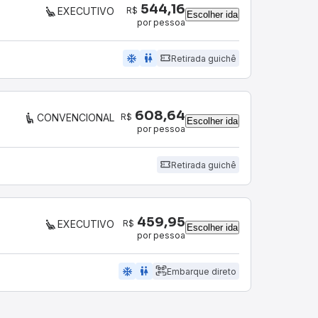
544,16
R$
EXECUTIVO
Escolher ida
por pessoa
ac_unit
wc
Retirada guichê
608,64
R$
CONVENCIONAL
Escolher ida
por pessoa
Retirada guichê
459,95
R$
EXECUTIVO
Escolher ida
por pessoa
ac_unit
wc
Embarque direto