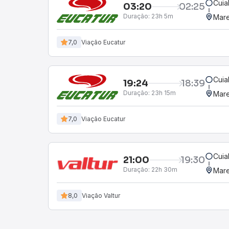
Cuia
03:20
02:25
Duração:
23h 5m
Mare
7,0
Viação Eucatur
Cuia
19:24
18:39
Duração:
23h 15m
Mare
7,0
Viação Eucatur
Cuia
21:00
19:30
Duração:
22h 30m
Mare
8,0
Viação Valtur