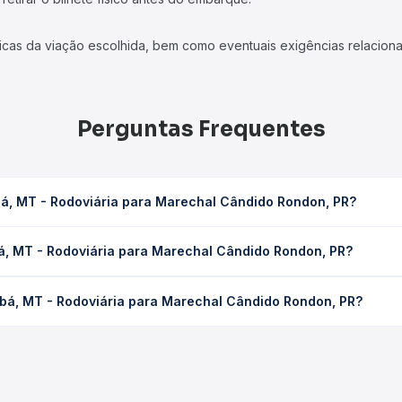
icas da viação escolhida, bem como eventuais exigências relaciona
Perguntas Frequentes
bá, MT - Rodoviária para Marechal Cândido Rondon, PR?
ra Marechal Cândido Rondon, PR leva em média 22h 42min, podendo 
á, MT - Rodoviária para Marechal Cândido Rondon, PR?
 de tráfego. Na Quero Passagem você consulta os horários disponív
doviária para Marechal Cândido Rondon, PR custa em média R$ 594
abá, MT - Rodoviária para Marechal Cândido Rondon, PR?
compra. Na Quero Passagem você compara os preços de todas as vi
abá, MT - Rodoviária para Marechal Cândido Rondon, PR, com horár
s, tipos de serviço e preços — em um só lugar e escolhe a que me