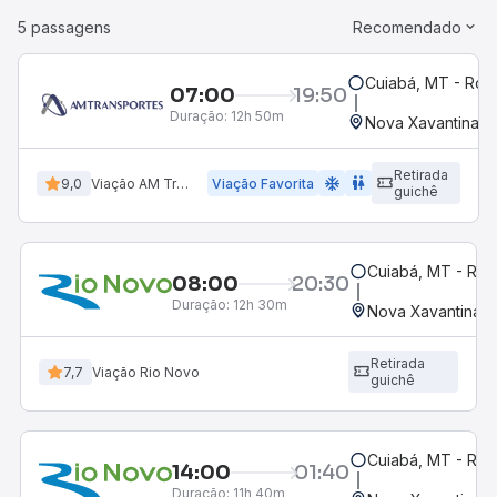
5 passagens
Recomendado
Cuiabá, MT - Rodo
07:00
19:50
Duração:
12h 50m
Nova Xavantina, 
Retirada
ac_unit
wc
9,0
Viação AM Transportes
Viação Favorita
guichê
Cuiabá, MT - Rod
08:00
20:30
Duração:
12h 30m
Nova Xavantina,
Retirada
7,7
Viação Rio Novo
guichê
Cuiabá, MT - Rod
14:00
01:40
Duração:
11h 40m