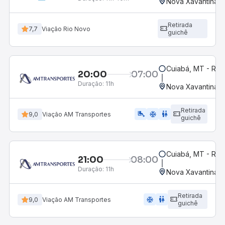
Nova Xavantina,
Retirada
7,7
Viação Rio Novo
guichê
Cuiabá, MT - Rod
20:00
07:00
Duração:
11h
Nova Xavantina,
Retirada
airline_seat_legroom_extra
ac_unit
wc
9,0
Viação AM Transportes
guichê
Cuiabá, MT - Rod
21:00
08:00
Duração:
11h
Nova Xavantina,
Retirada
ac_unit
wc
9,0
Viação AM Transportes
guichê