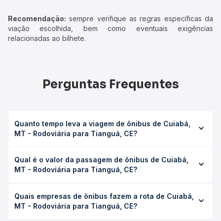
Recomendação:
sempre verifique as regras específicas da
viação escolhida, bem como eventuais exigências
relacionadas ao bilhete.
Perguntas Frequentes
Quanto tempo leva a viagem de ônibus de Cuiabá,
MT - Rodoviária para Tianguá, CE?
A viagem de ônibus de Cuiabá, MT - Rodoviária para
Qual é o valor da passagem de ônibus de Cuiabá,
Tianguá, CE leva em média 61h 7min, podendo variar
MT - Rodoviária para Tianguá, CE?
conforme a viação, o tipo de serviço (convencional,
executivo ou leito) e as condições de tráfego. Na Quero
O preço da passagem de ônibus de Cuiabá, MT -
Passagem você consulta os horários disponíveis e vê a
Quais empresas de ônibus fazem a rota de Cuiabá,
Rodoviária para Tianguá, CE custa em média R$ 1.013,93 e
duração exata de cada opção na data desejada.
MT - Rodoviária para Tianguá, CE?
varia conforme a data da viagem, a empresa, o tipo de
poltrona e a antecedência da compra. Na Quero