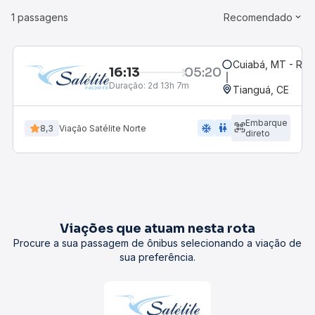
1 passagens
Recomendado
Cuiabá, MT - Rod
16:13
05:20
Duração:
2d 13h 7m
Tianguá, CE
Embarque
ac_unit
wc
8,3
Viação Satélite Norte
direto
Viações que atuam nesta rota
Procure a sua passagem de ônibus selecionando a viação de
sua preferência.