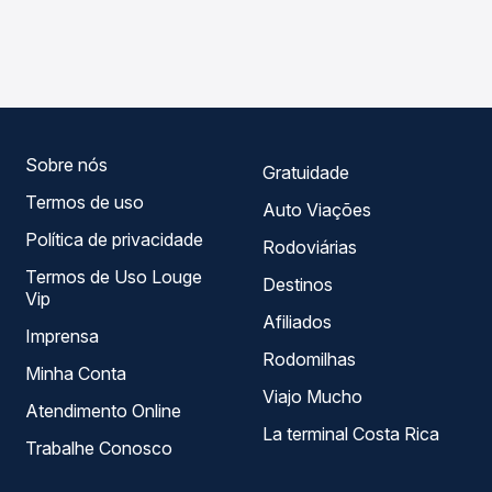
As viações Satélite Norte operam o trecho de Cuiabá, MT
Passagem você compara os preços de todas as viações
- Rodoviária para Tianguá, CE, com horários variados ao
em tempo real e garante a melhor oferta para o seu
longo do dia. Na Quero Passagem você compara todas as
roteiro.
opções — empresas, horários, tipos de serviço e preços
— em um só lugar e escolhe a que melhor se encaixa na
sua viagem.
Sobre nós
Gratuidade
Termos de uso
Auto Viações
Política de privacidade
Rodoviárias
Termos de Uso Louge
Destinos
Vip
Afiliados
Imprensa
Rodomilhas
Minha Conta
Viajo Mucho
Atendimento Online
La terminal Costa Rica
Trabalhe Conosco