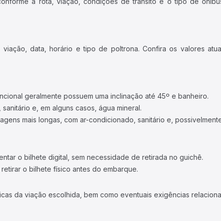
forme a rota, viação, condições de trânsito e o tipo de ônibus
iação, data, horário e tipo de poltrona. Confira os valores at
ncional geralmente possuem uma inclinação até 45º e banheiro.
 sanitário e, em alguns casos, água mineral.
viagens mais longas, com ar-condicionado, sanitário e, possivelmente
tar o bilhete digital, sem necessidade de retirada no guichê.
etirar o bilhete físico antes do embarque.
icas da viação escolhida, bem como eventuais exigências relaciona