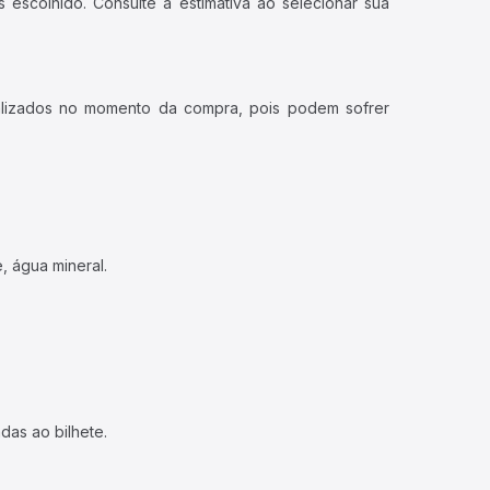
 escolhido. Consulte a estimativa ao selecionar sua
ualizados no momento da compra, pois podem sofrer
, água mineral.
das ao bilhete.