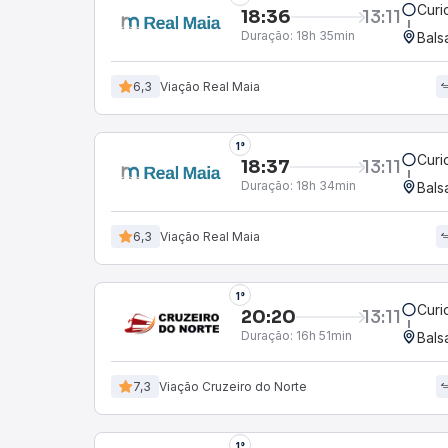
Curi
18:36
13:11
Duração:
18h 35min
Bals
6,3
Viação Real Maia
1°
Curi
18:37
13:11
Duração:
18h 34min
Bals
6,3
Viação Real Maia
1°
Curi
20:20
13:11
Duração:
16h 51min
Bals
7,3
Viação Cruzeiro do Norte
1°