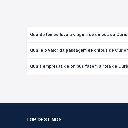
Quanto tempo leva a viagem de ônibus de Curion
A viagem de ônibus de Curionópolis, PA para Balsas
Qual é o valor da passagem de ônibus de Curion
as condições de tráfego. Na Quero Passagem você 
O preço da passagem de ônibus de Curionópolis, PA
Quais empresas de ônibus fazem a rota de Curio
a antecedência da compra. Na Quero Passagem você
As viações não identificadas operam o trecho de C
opções — empresas, horários, tipos de serviço e p
TOP DESTINOS