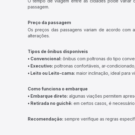
O tempo de viagem entre as cidades pode variar con
passagem.
Preço da passagem
Os preços das passagens variam de acordo com a v
alterações.
Tipos de ônibus disponíveis
• Convencional:
ônibus com poltronas do tipo conve
• Executivo:
poltronas confortáveis, ar-condicionado,
• Leito ou Leito-cama:
maior inclinação, ideal para 
Como funciona o embarque
• Embarque direto:
algumas viações permitem apresen
• Retirada no guichê:
em certos casos, é necessário r
Recomendação:
sempre verifique as regras específ