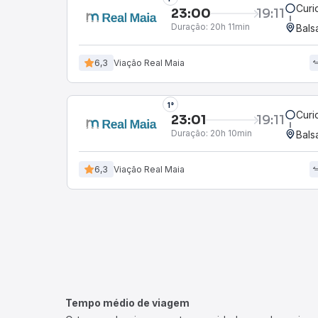
Curi
23:00
19:11
Duração:
20h 11min
Bals
6,3
Viação Real Maia
1°
Curi
23:01
19:11
Duração:
20h 10min
Bals
6,3
Viação Real Maia
Tempo médio de viagem