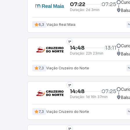
Curi
07:22
07:25
Duração:
2d 3min
Bals
6,3
Viação Real Maia
1°
Curi
14:48
13:11
Duração:
22h 23min
Bals
7,3
Viação Cruzeiro do Norte
1°
Curi
14:48
07:25
Duração:
1d 16h 37min
Bals
7,3
Viação Cruzeiro do Norte
1°