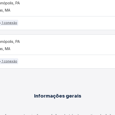
onópolis, PA
as, MA
1 conexão
onópolis, PA
as, MA
1 conexão
Informações gerais